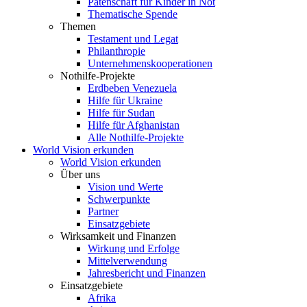
Patenschaft für Kinder in Not
Thematische Spende
Themen
Testament und Legat
Philanthropie
Unternehmenskooperationen
Nothilfe-Projekte
Erdbeben Venezuela
Hilfe für Ukraine
Hilfe für Sudan
Hilfe für Afghanistan
Alle Nothilfe-Projekte
World Vision erkunden
World Vision erkunden
Über uns
Vision und Werte
Schwerpunkte
Partner
Einsatzgebiete
Wirksamkeit und Finanzen
Wirkung und Erfolge
Mittelverwendung
Jahresbericht und Finanzen
Einsatzgebiete
Afrika