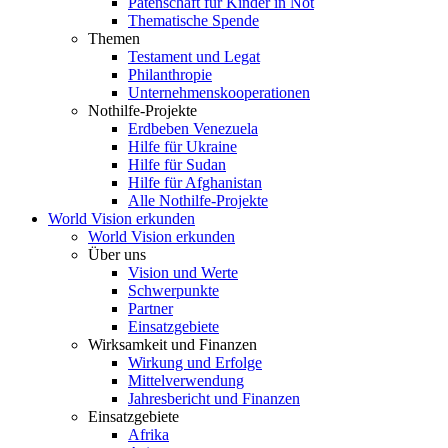
Patenschaft für Kinder in Not
Thematische Spende
Themen
Testament und Legat
Philanthropie
Unternehmenskooperationen
Nothilfe-Projekte
Erdbeben Venezuela
Hilfe für Ukraine
Hilfe für Sudan
Hilfe für Afghanistan
Alle Nothilfe-Projekte
World Vision erkunden
World Vision erkunden
Über uns
Vision und Werte
Schwerpunkte
Partner
Einsatzgebiete
Wirksamkeit und Finanzen
Wirkung und Erfolge
Mittelverwendung
Jahresbericht und Finanzen
Einsatzgebiete
Afrika