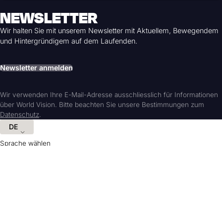
NEWSLETTER
Wir halten Sie mit unserem Newsletter mit Aktuellem, Bewegendem
und Hintergründigem auf dem Laufenden.
Newsletter anmelden
Wir verwenden Ihre E-Mail-Adresse ausschliesslich für Informationen
über World Vision. Bitte beachten Sie unsere Bestimmungen zum
Datenschutz
.
DE
Sprache wählen
Hilfreiche Informationen und Links
Adresse
Kinderhilfswerk