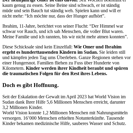
kaum genug zu essen. Seine Beine sind schwach, er ist ständig
müde und sein Bauch tut ständig weh. Spielen kann und will er
nicht mehr: “Ich möchte nur, dass der Hunger aufhört”.
Ibrahim, 11-Jahre, berichtet von seiner Flucht: “Der Himmel war
schwar vor Rauch, und ich sah Menschen, die voller Blut waren.
Meine Familie und ich rannten, bis wir nicht mehr atmen konnten”.
Diese Schicksale sind kein Einzelfall:
Wie Omer und Ibrahim
ergeht es hunderttausenden Kindern im Sudan.
Sie leiden still
und kämpfen jeden Tag ums Überleben. Ganze Regionen stehen vor
einer Hungersnot. Familien fliehen zu Fuss über Hunderte von
Kilometern.
Kinder werden ihrer Kindheit beraubt und spüren
die traumatischen Folgen für den Rest ihres Lebens.
Doch es gibt Hoffnung.
Seit der Eskalation der Gewalt im April 2023 hat World Vision im
Sudan dank Ihrer Hilfe 5,6 Millionen Menschen erreicht, darunter
3,2 Millionen Kinder.
World Vision konnte 1,2 Millionen Menschen mit Nahrungsmitteln
versorgen. 16’000 Menschen erhielten Notunterkünfte. Tausende
Kinder bekamen medizinische Hilfe, sauberes Wasser und Schutz.