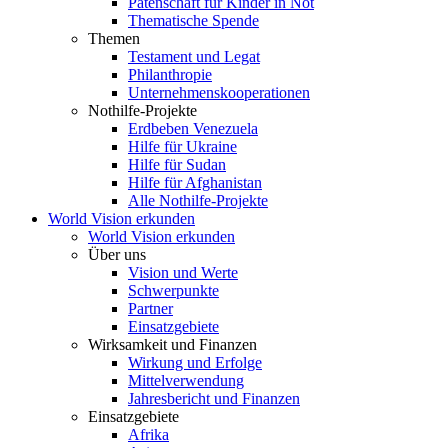
Patenschaft für Kinder in Not
Thematische Spende
Themen
Testament und Legat
Philanthropie
Unternehmenskooperationen
Nothilfe-Projekte
Erdbeben Venezuela
Hilfe für Ukraine
Hilfe für Sudan
Hilfe für Afghanistan
Alle Nothilfe-Projekte
World Vision erkunden
World Vision erkunden
Über uns
Vision und Werte
Schwerpunkte
Partner
Einsatzgebiete
Wirksamkeit und Finanzen
Wirkung und Erfolge
Mittelverwendung
Jahresbericht und Finanzen
Einsatzgebiete
Afrika