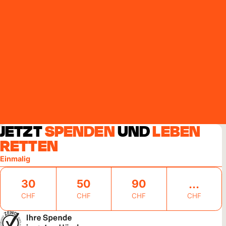
JETZT
SPENDEN
UND
LEBEN
RETTEN
Einmalig
30
50
90
CHF
CHF
CHF
CHF