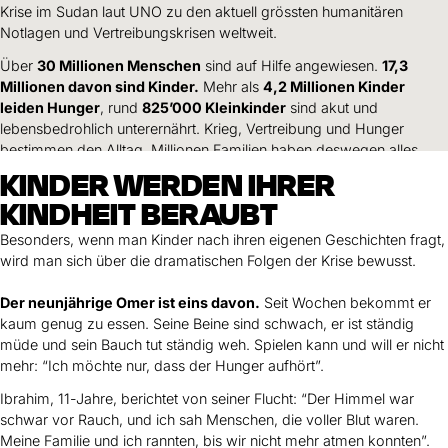
Hilfe für Sudan
Krise im Sudan laut UNO zu den aktuell grössten humanitären
Hilfe für Afghanistan
Alle Nothilfe-Projekte
Notlagen und Vertreibungskrisen weltweit.
Über
30 Millionen Menschen
sind auf Hilfe angewiesen.
17,3
Millionen davon sind Kinder.
Mehr als
4,2 Millionen Kinder
leiden Hunger
, rund
825’000 Kleinkinder
sind akut und
lebensbedrohlich unterernährt. Krieg, Vertreibung und Hunger
bestimmen den Alltag. Millionen Familien haben deswegen alles
verloren: ihr Zuhause, ihre Existenz und jede Sicherheit.
KINDER WERDEN IHRER
KINDHEIT BERAUBT
Unser Gebietsleiter berichtet vom Ernst der Lage:
Besonders, wenn man Kinder nach ihren eigenen Geschichten fragt,
wird man sich über die dramatischen Folgen der Krise bewusst.
Der neunjährige Omer ist eins davon.
Seit Wochen bekommt er
kaum genug zu essen. Seine Beine sind schwach, er ist ständig
müde und sein Bauch tut ständig weh. Spielen kann und will er nicht
mehr: “Ich möchte nur, dass der Hunger aufhört”.
Ibrahim, 11-Jahre, berichtet von seiner Flucht: “Der Himmel war
schwar vor Rauch, und ich sah Menschen, die voller Blut waren.
Meine Familie und ich rannten, bis wir nicht mehr atmen konnten”.