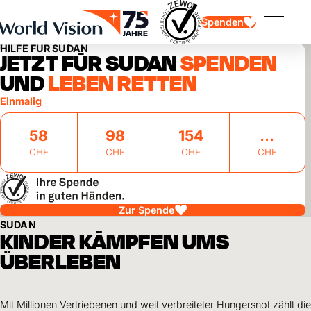
Skip to main content
Spenden
Menü ei
HILFE FÜR SUDAN
JETZT FÜR SUDAN
SPENDEN
UND
LEBEN RETTEN
Einmalig
58
98
154
CHF
CHF
CHF
CHF
Kinderpatenschaft
Kinderpatenschaft
Vision und Werte
Gönnerschaft
Schwerpunkte
Freie Spende
Partner
Geschenkspende
Einsatzgebiete
Patenschaft für Kinder in Not
Zur Spende
Thematische Spende
SUDAN
Wirkung und Erfolge
KINDER KÄMPFEN UMS
Mittelverwendung
Testament und Legat
Jahresbericht und Finanzen
Philanthropie
ÜBERLEBEN
Unternehmenskooperationen
Afrika
Asien
Erdbeben Venezuela
Lateinamerika
Hilfe für Ukraine
Mit Millionen Vertriebenen und weit verbreiteter Hungersnot zählt die
Naher Osten und Europa