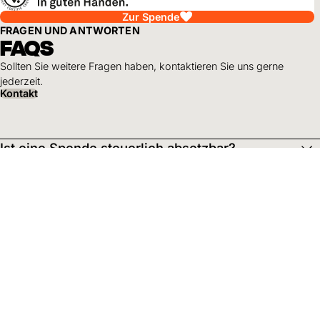
Zur Spende
FRAGEN UND ANTWORTEN
FAQS
Sollten Sie weitere Fragen haben, kontaktieren Sie uns gerne
jederzeit.
Kontakt
Ist eine Spende steuerlich absetzbar?
World Vision Schweiz und Liechtenstein ist als
gemeinnützige Stiftung anerkannt. Spenden können gemäss
der jeweiligen kantonalen Regelung von den Steuern
abgezogen werden.
Wofür setzt sich World Vision ein?
Wird auch die Arbeit von World Vision in den
jeweiligen Ländern geprüft?
Wie hoch sind die Gebühren bei einer Spende?
DE