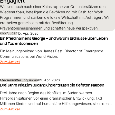
Engagiert
Wir sind auch nach einer Katastrophe vor Ort, unterstützen den
Wiederaufbau, beteiligen die Bevölkerung mit Cash-for-Work-
Programmen und stärken die lokale Wirtschaft mit Aufträgen. Wir
erarbeiten gemeinsam mit der Bevölkerung
Präventionsmassnahmen und schaffen neue Perspektiven.
Blog
Sudan
15. Apr. 2026
Ein Pferd namens George – und warum Erdnüsse über Leben
und Tod entscheiden
Ein Meinungsbeitrag von James East, Director of Emergency
Communications bei World Vision.
Zum Artikel
Medienmitteilung
Sudan
09. Apr. 2026
Drei Jahre Krieg im Sudan: Kinder tragen die tiefsten Narben
Drei Jahre nach Beginn des Konflikts im Sudan warnen
Hilfsorganisationen vor einer dramatischen Entwicklung: 17,3
Millionen Kinder sind auf humanitäre Hilfe angewiesen, sie leiden
vor allem unter Hunger und Gewalt.
Zum Artikel