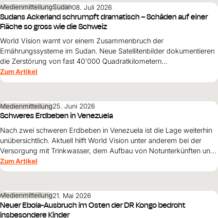
Medienmitteilung
Sudan
08. Juli 2026
Sudans Ackerland schrumpft dramatisch – Schäden auf einer
Fläche so gross wie die Schweiz
World Vision warnt vor einem Zusammenbruch der
Ernährungssysteme im Sudan. Neue Satellitenbilder dokumentieren
die Zerstörung von fast 40'000 Quadratkilometern
landwirtschaftlicher Fläche – mit dramatischen Folgen für Millionen
Zum Artikel
Menschen.
Medienmitteilung
25. Juni 2026
Schweres Erdbeben in Venezuela
Nach zwei schweren Erdbeben in Venezuela ist die Lage weiterhin
unübersichtlich. Aktuell hilft World Vision unter anderem bei der
Versorgung mit Trinkwasser, dem Aufbau von Notunterkünften und
der psychosozialen Hilfe für Kinder.
Zum Artikel
Medienmitteilung
21. Mai 2026
Neuer Ebola-Ausbruch im Osten der DR Kongo bedroht
insbesondere Kinder