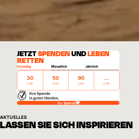
JETZT
SPENDEN
UND
LEBEN
RETTEN
Einmalig
Monatlich
Jährlich
30
50
90
CHF
CHF
CHF
CHF
Zur Spende
AKTUELLES
LASSEN SIE SICH INSPIRIEREN