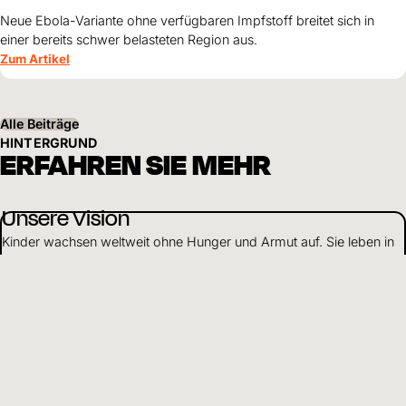
Neue Ebola-Variante ohne verfügbaren Impfstoff breitet sich in
einer bereits schwer belasteten Region aus.
Zum Artikel
Alle Beiträge
HINTERGRUND
ERFAHREN SIE MEHR
Unsere Vision
Kinder wachsen weltweit ohne Hunger und Armut auf. Sie leben in
Sicherheit und erhalten Bildung und Zukunftsperspektiven.
Mehr erfahren
Nachhaltige Entwicklung
Wir arbeiten ganzheitlich, um Kinder in Not zu unterstützen. Je
nach Situation stehen einzelne Schwerpunkte im Vordergrund
unserer Arbeit.
Mehr erfahren