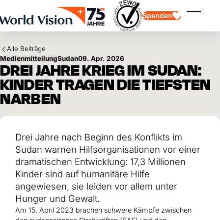
Skip to main content
Spenden
Menü ei
Alle Beiträge
Medienmitteilung
Sudan
09. Apr. 2026
DREI JAHRE KRIEG IM SUDAN:
KINDER TRAGEN DIE TIEFSTEN
NARBEN
Kinderpatenschaft
Kinderpatenschaft
Vision und Werte
Gönnerschaft
Schwerpunkte
Freie Spende
Partner
Drei Jahre nach Beginn des Konflikts im
Geschenkspende
Einsatzgebiete
Patenschaft für Kinder in Not
Sudan warnen Hilfsorganisationen vor einer
Thematische Spende
dramatischen Entwicklung: 17,3 Millionen
Wirkung und Erfolge
Mittelverwendung
Testament und Legat
Kinder sind auf humanitäre Hilfe
Jahresbericht und Finanzen
Philanthropie
angewiesen, sie leiden vor allem unter
Unternehmenskooperationen
Hunger und Gewalt.
Afrika
Asien
Erdbeben Venezuela
Am 15. April 2023 brachen schwere Kämpfe zwischen
Lateinamerika
Hilfe für Ukraine
Naher Osten und Europa