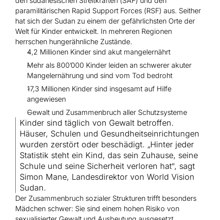
den sudanesischen Streitkräften (SAF) und den
Hilfe für Sudan
Hilfe für Afghanistan
paramilitärischen Rapid Support Forces (RSF) aus. Seither
Alle Nothilfe-Projekte
hat sich der Sudan zu einem der gefährlichsten Orte der
Welt für Kinder entwickelt. In mehreren Regionen
herrschen hungerähnliche Zustände.
4,2 Millionen Kinder sind akut mangelernährt
Mehr als 800’000 Kinder leiden an schwerer akuter
Mangelernährung und sind vom Tod bedroht
17,3 Millionen Kinder sind insgesamt auf Hilfe
angewiesen
Gewalt und Zusammenbruch aller Schutzsysteme
Kinder sind täglich von Gewalt betroffen.
Häuser, Schulen und Gesundheitseinrichtungen
wurden zerstört oder beschädigt. „Hinter jeder
Statistik steht ein Kind, das sein Zuhause, seine
Schule und seine Sicherheit verloren hat“, sagt
Simon Mane, Landesdirektor von World Vision
Sudan.
Der Zusammenbruch sozialer Strukturen trifft besonders
Mädchen schwer: Sie sind einem hohen Risiko von
sexualisierter Gewalt und Ausbeutung ausgesetzt.