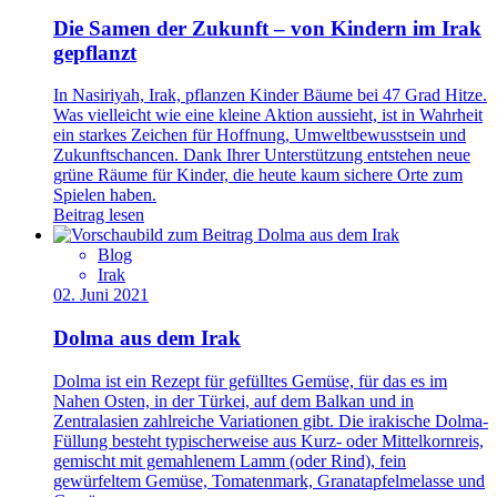
Die Samen der Zukunft – von Kindern im Irak
gepflanzt
In Nasiriyah, Irak, pflanzen Kinder Bäume bei 47 Grad Hitze.
Was vielleicht wie eine kleine Aktion aussieht, ist in Wahrheit
ein starkes Zeichen für Hoffnung, Umweltbewusstsein und
Zukunftschancen. Dank Ihrer Unterstützung entstehen neue
grüne Räume für Kinder, die heute kaum sichere Orte zum
Spielen haben.
Beitrag lesen
Blog
Irak
02. Juni 2021
Dolma aus dem Irak
Dolma ist ein Rezept für gefülltes Gemüse, für das es im
Nahen Osten, in der Türkei, auf dem Balkan und in
Zentralasien zahlreiche Variationen gibt. Die irakische Dolma-
Füllung besteht typischerweise aus Kurz- oder Mittelkornreis,
gemischt mit gemahlenem Lamm (oder Rind), fein
gewürfeltem Gemüse, Tomatenmark, Granatapfelmelasse und