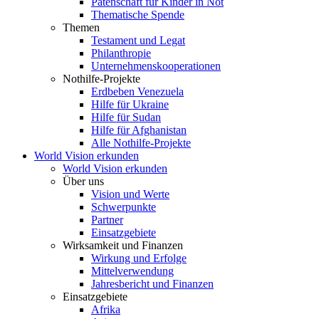
Patenschaft für Kinder in Not
Thematische Spende
Themen
Testament und Legat
Philanthropie
Unternehmenskooperationen
Nothilfe-Projekte
Erdbeben Venezuela
Hilfe für Ukraine
Hilfe für Sudan
Hilfe für Afghanistan
Alle Nothilfe-Projekte
World Vision erkunden
World Vision erkunden
Über uns
Vision und Werte
Schwerpunkte
Partner
Einsatzgebiete
Wirksamkeit und Finanzen
Wirkung und Erfolge
Mittelverwendung
Jahresbericht und Finanzen
Einsatzgebiete
Afrika