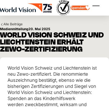
Skip to main content
Spenden
Menü ei
Alle Beiträge
Medienmitteilung
20. Mai 2025
WORLD VISION SCHWEIZ UND
LIECHTENSTEIN ERHÄLT
ZEWO-ZERTIFIZIERUNG
Kinderpatenschaft
Kinderpatenschaft
Vision und Werte
Gönnerschaft
Schwerpunkte
Freie Spende
Partner
World Vision Schweiz und Liechtenstein ist
Geschenkspende
Einsatzgebiete
Patenschaft für Kinder in Not
neu Zewo-zertifiziert. Die renommierte
Thematische Spende
Auszeichnung bestätigt, ebenso wie die
Wirkung und Erfolge
Mittelverwendung
Testament und Legat
bisherigen Zertifizierungen und Siegel von
Jahresbericht und Finanzen
Philanthropie
World Vision Schweiz und Liechtenstein:
Unternehmenskooperationen
Spenden an das Kinderhilfswerk
Afrika
Asien
Erdbeben Venezuela
werden zweckbestimmt, wirksam und
Lateinamerika
Hilfe für Ukraine
Naher Osten und Europa