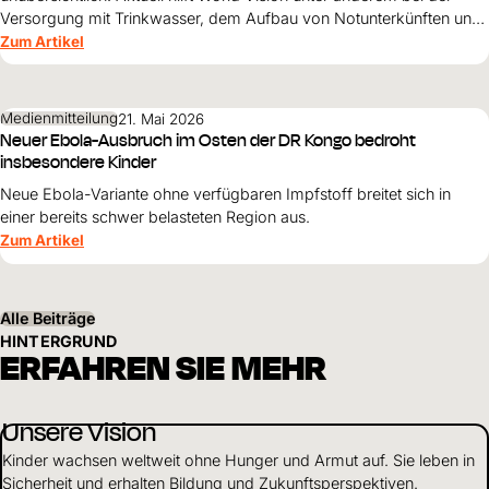
Versorgung mit Trinkwasser, dem Aufbau von Notunterkünften und
der psychosozialen Hilfe für Kinder.
Zum Artikel
Medienmitteilung
21. Mai 2026
Neuer Ebola-Ausbruch im Osten der DR Kongo bedroht
insbesondere Kinder
Neue Ebola-Variante ohne verfügbaren Impfstoff breitet sich in
einer bereits schwer belasteten Region aus.
Zum Artikel
Alle Beiträge
HINTERGRUND
ERFAHREN SIE MEHR
Unsere Vision
Kinder wachsen weltweit ohne Hunger und Armut auf. Sie leben in
Sicherheit und erhalten Bildung und Zukunftsperspektiven.