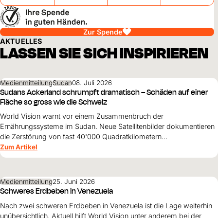
Zur Spende
AKTUELLES
LASSEN SIE SICH INSPIRIEREN
Medienmitteilung
Sudan
08. Juli 2026
Sudans Ackerland schrumpft dramatisch – Schäden auf einer
Fläche so gross wie die Schweiz
World Vision warnt vor einem Zusammenbruch der
Ernährungssysteme im Sudan. Neue Satellitenbilder dokumentieren
die Zerstörung von fast 40'000 Quadratkilometern
landwirtschaftlicher Fläche – mit dramatischen Folgen für Millionen
Zum Artikel
Menschen.
Medienmitteilung
25. Juni 2026
Schweres Erdbeben in Venezuela
Nach zwei schweren Erdbeben in Venezuela ist die Lage weiterhin
unübersichtlich. Aktuell hilft World Vision unter anderem bei der