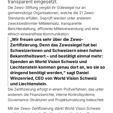
Hilfe für Sudan
transparent eingesetzt.
Hilfe für Afghanistan
Alle Nothilfe-Projekte
Die Zewo-Stiftung vergibt ihr Gütesiegel nur an
gemeinnützige Organisationen, welche die 21 Zewo-
Standards erfüllen. Geprüft werden unter anderem
zweckbestimmter Mitteleinsatz, transparente
Berichterstattung, effiziente Mittelverwendung und eine
ethisch einwandfreie Kommunikation.
„Wir freuen uns sehr über die Zewo-
Zertifizierung. Denn das Zewosiegel hat bei
Schweizerinnen und Schweizern einen hohen
Bekanntheitswert – und bestätigt einmal mehr:
Spenden an World Vision Schweiz und
Liechtenstein kommen genau dort an, wo sie so
dringend benötigt werden,“ sagt Daniel
Winzenried, CEO von World Vision Schweiz
und Liechtenstein.
Die Zertifizierung erfolgt in einem Prüfverfahren, das unter
anderem die Finanzberichte, interne Kontrollsysteme,
Governance-Strukturen und Projektumsetzung beleuchtet.
Mit der Zewo-Zertifizierung stärkt World Vision Schweiz