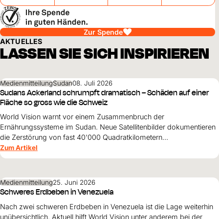
Zur Spende
AKTUELLES
LASSEN SIE SICH INSPIRIEREN
Medienmitteilung
Sudan
08. Juli 2026
Sudans Ackerland schrumpft dramatisch – Schäden auf einer
Fläche so gross wie die Schweiz
World Vision warnt vor einem Zusammenbruch der
Ernährungssysteme im Sudan. Neue Satellitenbilder dokumentieren
die Zerstörung von fast 40'000 Quadratkilometern
landwirtschaftlicher Fläche – mit dramatischen Folgen für Millionen
Zum Artikel
Menschen.
Medienmitteilung
25. Juni 2026
Schweres Erdbeben in Venezuela
Nach zwei schweren Erdbeben in Venezuela ist die Lage weiterhin
unübersichtlich. Aktuell hilft World Vision unter anderem bei der