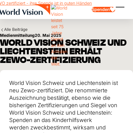
Skip to main content
Spenden
Menü e
Alle Beiträge
Medienmitteilung
20. Mai 2025
WORLD VISION SCHWEIZ UND
LIECHTENSTEIN ERHÄLT
ZEWO-ZERTIFIZIERUNG
Kinderpatenschaft
Kinderpatenschaft
Vision und Werte
Gönnerschaft
Schwerpunkte
Freie Spende
Partner
World Vision Schweiz und Liechtenstein ist
Geschenkspende
Einsatzgebiete
Patenschaft für Kinder in Not
neu Zewo-zertifiziert. Die renommierte
Thematische Spende
Auszeichnung bestätigt, ebenso wie die
Wirkung und Erfolge
Mittelverwendung
Testament und Legat
bisherigen Zertifizierungen und Siegel von
Jahresbericht und Finanzen
Philanthropie
World Vision Schweiz und Liechtenstein:
Unternehmenskooperationen
Spenden an das Kinderhilfswerk
Afrika
Asien
Erdbeben Venezuela
werden zweckbestimmt, wirksam und
Lateinamerika
Hilfe für Ukraine
Naher Osten und Europa