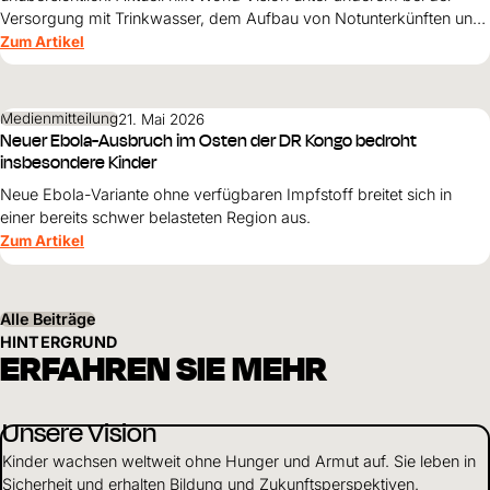
Versorgung mit Trinkwasser, dem Aufbau von Notunterkünften und
der psychosozialen Hilfe für Kinder.
Zum Artikel
Medienmitteilung
21. Mai 2026
Neuer Ebola-Ausbruch im Osten der DR Kongo bedroht
insbesondere Kinder
Neue Ebola-Variante ohne verfügbaren Impfstoff breitet sich in
einer bereits schwer belasteten Region aus.
Zum Artikel
Alle Beiträge
HINTERGRUND
ERFAHREN SIE MEHR
Unsere Vision
Kinder wachsen weltweit ohne Hunger und Armut auf. Sie leben in
Sicherheit und erhalten Bildung und Zukunftsperspektiven.