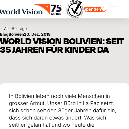
Skip to main content
Spenden
Menü ei
Alle Beiträge
Blog
Bolivien
20. Dez. 2018
WORLD VISION BOLIVIEN: SEIT
35 JAHREN FÜR KINDER DA
Kinderpatenschaft
Kinderpatenschaft
Vision und Werte
Gönnerschaft
Schwerpunkte
Freie Spende
Partner
Geschenkspende
Einsatzgebiete
Patenschaft für Kinder in Not
Thematische Spende
In Bolivien leben noch viele Menschen in
Wirkung und Erfolge
Mittelverwendung
Testament und Legat
grosser Armut. Unser Büro in La Paz setzt
Jahresbericht und Finanzen
Philanthropie
Unternehmenskooperationen
sich schon seit den 80ger Jahren dafür ein,
dass sich daran etwas ändert. Was sich
Afrika
Asien
Erdbeben Venezuela
seither getan hat und wo heute die
Lateinamerika
Hilfe für Ukraine
Naher Osten und Europa