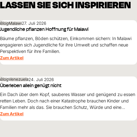
LASSEN SIE SICH INSPIRIEREN
Blog
Malawi
27. Juli 2026
Jugendliche pflanzen Hoffnung für Malawi
Bäume pflanzen, Böden schützen, Einkommen sichern: In Malawi
engagieren sich Jugendliche für ihre Umwelt und schaffen neue
Perspektiven für ihre Familien.
Zum Artikel
Blog
Venezuela
24. Juli 2026
Überleben allein genügt nicht
Ein Dach über dem Kopf, sauberes Wasser und genügend zu essen
retten Leben. Doch nach einer Katastrophe brauchen Kinder und
Familien mehr als das. Sie brauchen Schutz, Würde und eine
Perspektive. Maribel Prada, Country Manager von World Vision
Zum Artikel
Venezuela, beschreibt, weshalb diese Grundsätze den
Wiederaufbau nach den Erdbeben prägen müssen und warum
Überleben allein nicht genügt.
Blog
Äthiopien
22. Juli 2026