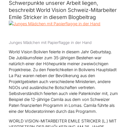
Hilfe für Sudan
Schwerpunkte unserer Arbeit liegen,
Hilfe für Afghanistan
Alle Nothilfe-Projekte
beschreibt World Vision Schweiz-Mitarbeiter
Emile Stricker in diesem Blogbeitrag
Junges Mädchen mit Papierflagge in der Hand
World Vision Bolivien feierte in diesem Jahr Geburtstag.
Die Jubiläumsfeier zum 35-jährigen Bestehen war
natürlich einer der Höhepunkte meiner zweiwöchigen
Projektreise. Zu den Feierlichkeiten in Boliviens Hauptstadt
La Paz waren neben der Bevölkerung aus den
Projektgebieten auch verschiedene Ministerien, andere
NGOs und ausländische Botschaften vertreten.
Selbstverständlich feierten auch viele Patenkinder mit, zum
Beispiel die 12-jährige Camila aus dem von Schweizer
Paten finanzierten Programm in Lomas. Camila führte als
eine der Moderatorinnen durch das Programm.
WORLD VISION-MITARBEITER EMILE STRICKER (L.) MIT
VERTRETERN DER BEVÖLKERUNG AM 35-JAHRE-