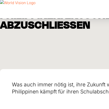
Skip to main content
Alle Beiträge
Blog
Philippinen
17. Juli 2023
PHILIPPINEN: ENTSCH
ABZUSCHLIESSEN
Was auch immer nötig ist, ihre Zukunft 
Philippinen kämpft für ihren Schulabsch