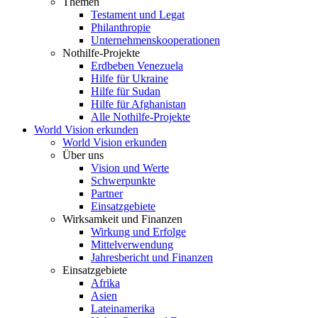
Themen
Testament und Legat
Philanthropie
Unternehmenskooperationen
Nothilfe-Projekte
Erdbeben Venezuela
Hilfe für Ukraine
Hilfe für Sudan
Hilfe für Afghanistan
Alle Nothilfe-Projekte
World Vision erkunden
World Vision erkunden
Über uns
Vision und Werte
Schwerpunkte
Partner
Einsatzgebiete
Wirksamkeit und Finanzen
Wirkung und Erfolge
Mittelverwendung
Jahresbericht und Finanzen
Einsatzgebiete
Afrika
Asien
Lateinamerika