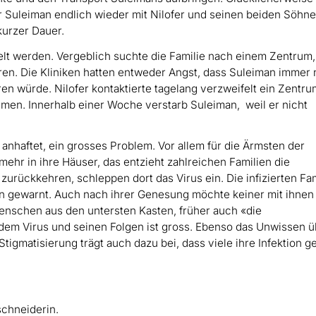
r Suleiman endlich wieder mit Nilofer und seinen beiden Söhn
kurzer Dauer.
lt werden. Vergeblich suchte die Familie nach einem Zentrum,
aren. Die Kliniken hatten entweder Angst, dass Suleiman immer
ren würde. Nilofer kontaktierte tagelang verzweifelt ein Zentr
men. Innerhalb einer Woche verstarb Suleiman, weil er nicht
 anhaftet, ein grosses Problem. Vor allem für die Ärmsten der
mehr in ihre Häuser, das entzieht zahlreichen Familien die
 zurückkehren, schleppen dort das Virus ein. Die infizierten Fa
ten gewarnt. Auch nach ihrer Genesung möchte keiner mit ihnen
enschen aus den untersten Kasten, früher auch «die
em Virus und seinen Folgen ist gross. Ebenso das Unwissen ü
Stigmatisierung trägt auch dazu bei, dass viele ihre Infektion 