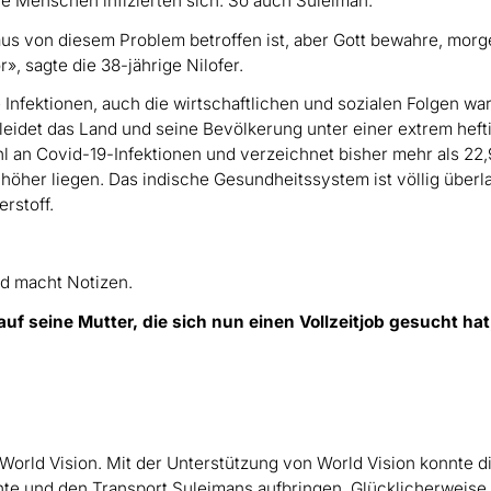
de Menschen infizierten sich. So auch Suleiman.
us von diesem Problem betroffen ist, aber Gott bewahre, mor
», sagte die 38-jährige Nilofer.
e Infektionen, auch die wirtschaftlichen und sozialen Folgen wa
idet das Land und seine Bevölkerung unter einer extrem heft
hl an Covid-19-Infektionen und verzeichnet bisher mehr als 22,
 höher liegen. Das indische Gesundheitssystem ist völlig überla
erstoff.
auf seine Mutter, die sich nun einen Vollzeitjob gesucht ha
 World Vision. Mit der Unterstützung von World Vision konnte d
nte und den Transport Suleimans aufbringen. Glücklicherweise