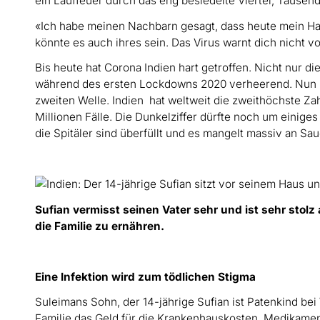
ein Lauffeuer durch das eng besiedelte Viertel, Tausen
«Ich habe meinen Nachbarn gesagt, dass heute mein Ha
könnte es auch ihres sein. Das Virus warnt dich nicht vor
Bis heute hat Corona Indien hart getroffen. Nicht nur di
während des ersten Lockdowns 2020 verheerend. Nun le
zweiten Welle. Indien hat weltweit die zweithöchste Za
Millionen Fälle. Die Dunkelziffer dürfte noch um einiges
die Spitäler sind überfüllt und es mangelt massiv an Sau
Sufian vermisst seinen Vater sehr und ist sehr stolz 
die Familie zu ernähren.
Eine Infektion wird zum tödlichen Stigma
Suleimans Sohn, der 14-jährige Sufian ist Patenkind bei
Familie das Geld für die Krankenhauskosten, Medikame