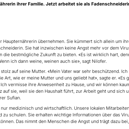
erin ihrer Familie. Jetzt arbeitet sie als Fadenschneideri
er Haupternährerin übernehmen. Sie kümmert sich allein um ihr
schneiderin. Sie hat inzwischen keine Angst mehr vor dem Viru
n die bestmögliche Zukunft zu bieten. «Es ist wirklich hart, den
Wenn ich dann weine, weinen auch sie», sagt Nilofer.
 stolz auf seine Mutter. «Mein Vater war sehr beschützend. Ich
Art, wie er meine Mutter und uns geliebt hat», sagte er. «Es ge
s. Ich vermisse ihre Anwesenheit zu Hause, und wir können kau
 auf sie, weil sie den Haushalt führt, zur Arbeit geht und sich 
arer Sufian.
t nur medizinisch und wirtschaftlich. Unsere lokalen Mitarbeit
d zu schulen. Sie erhalten wichtige Informationen über das Vir
önnen. Das nimmt den Menschen die Angst und trägt dazu bei,