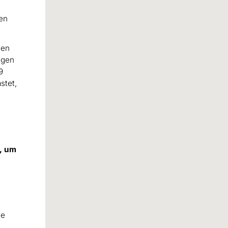
gen
ren
igen
9
stet,
t, um
ie