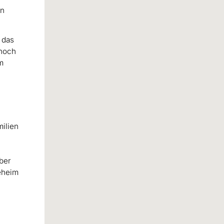
en
 das
 noch
um
milien
ber
geheim