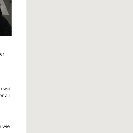
ter
n war
r all
d
h wie