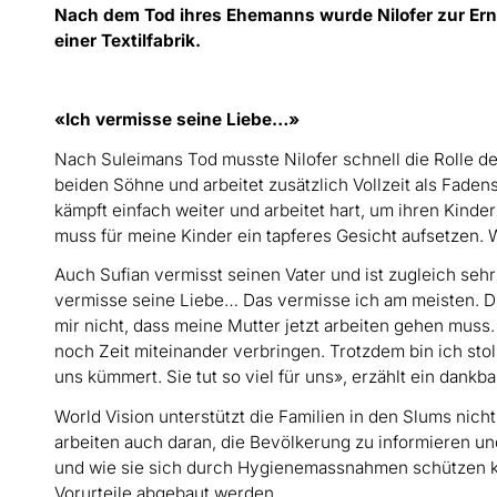
Nach dem Tod ihres Ehemanns wurde Nilofer zur Ernähr
einer Textilfabrik.
«Ich vermisse seine Liebe…»
Nach Suleimans Tod musste Nilofer schnell die Rolle d
beiden Söhne und arbeitet zusätzlich Vollzeit als Faden
kämpft einfach weiter und arbeitet hart, um ihren Kinder
muss für meine Kinder ein tapferes Gesicht aufsetzen. 
Auch Sufian vermisst seinen Vater und ist zugleich sehr
vermisse seine Liebe… Das vermisse ich am meisten. Die 
mir nicht, dass meine Mutter jetzt arbeiten gehen mus
noch Zeit miteinander verbringen. Trotzdem bin ich stolz
uns kümmert. Sie tut so viel für uns», erzählt ein dankb
World Vision unterstützt die Familien in den Slums nich
arbeiten auch daran, die Bevölkerung zu informieren un
und wie sie sich durch Hygienemassnahmen schützen k
Vorurteile abgebaut werden.