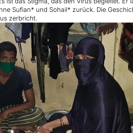
s ist das Stigma, das den Virus begleitet. Er l
öhne Sufian* und Sohail* zurück. Die Geschic
us zerbricht.