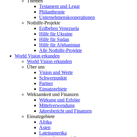
Themen
Testament und Legat
Philanthropie
Unternehmenskooperationen
Nothilfe-Projekte
Erdbeben Venezuela
Hilfe für Ukraine
Hilfe für Sudan
Hilfe für Afghanistan
Alle Nothilfe-Projekte
World Vision erkunden
World Vision erkunden
Über uns
Vision und Werte
Schwerpunkte
Partner
Einsatzgebiete
Wirksamkeit und Finanzen
Wirkung und Erfolge
Mittelverwendung
Jahresbericht und Finanzen
Einsatzgebiete
Afrika
Asien
Lateinamerika