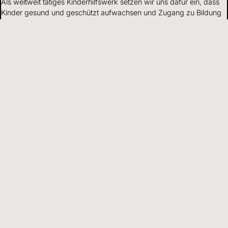
Als weltweit tätiges Kinderhilfswerk setzen wir uns dafür ein, dass
Kinder gesund und geschützt aufwachsen und Zugang zu Bildung
haben.
Mehr erfahren
Mittelverwendung
Wir gehen verantwortungsvoll mit Finanzen und Ressourcen um
und leben Transparenz und Offenheit gegenüber Partnern und
Spendenden.
Mehr erfahren
DE
Sprache wählen
Hilfreiche Informationen und Links
Adresse
Kinderhilfswerk
World Vision
Schweiz und Liechtenstein
Kriesbachstrasse 30