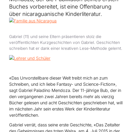
Hilfe für Sudan
Hilfe für Afghanistan
Buches vorbereitet, ist eine Offenbarung
Alle Nothilfe-Projekte
über nicaraguanische Kinderliteratur.
Gabriel (11) und seine Eltern präsentieren stolz die
veröffentlichten Kurzgeschichten von Gabriel. Geschichten
schreiben hat er dank einer kreativen Lese-Methode gelernt.
«Das Unvorstellbare dieser Welt treibt mich an zum
Schreiben, und ich liebe Fantasy- und Science-Fiction»,
sagt Gabriel Paladino Mendoza. Der 11-jährige Bub, der in
den vergangenen zwei Jahren bereits mehr als vierzig
Bücher gelesen und acht Geschichten geschrieben hat, will
im nächsten Jahr sein erstes Werk der Kinderliteratur
veröffentlichen.
Gabriel verrät, dass seine erste Geschichte, «Das Zeitalter
des Geheimnisses des toten Wals», am 4. Juli 2015 in der