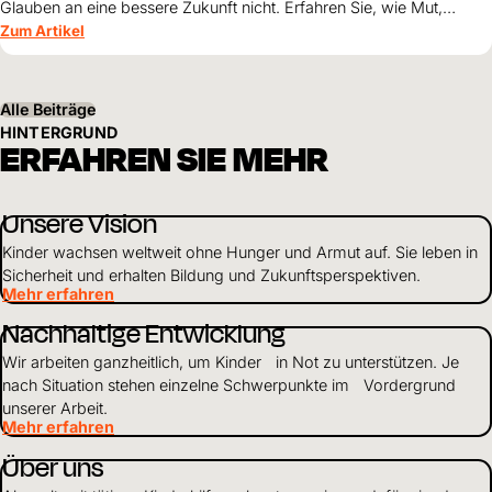
Glauben an eine bessere Zukunft nicht. Erfahren Sie, wie Mut,
Zusammenhalt und die Unterstützung von World Vision neue
Zum Artikel
Perspektiven für ihre Kinder schaffen.
Alle Beiträge
HINTERGRUND
ERFAHREN SIE MEHR
Unsere Vision
Kinder wachsen weltweit ohne Hunger und Armut auf. Sie leben in
Sicherheit und erhalten Bildung und Zukunftsperspektiven.
Mehr erfahren
Nachhaltige Entwicklung
Wir arbeiten ganzheitlich, um Kinder in Not zu unterstützen. Je
nach Situation stehen einzelne Schwerpunkte im Vordergrund
unserer Arbeit.
Mehr erfahren
Über uns