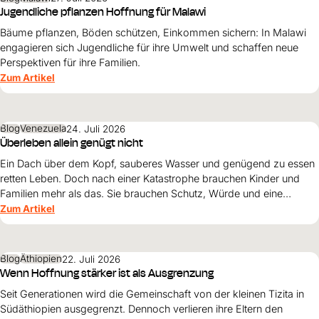
Jugendliche pflanzen Hoffnung für Malawi
Bäume pflanzen, Böden schützen, Einkommen sichern: In Malawi
engagieren sich Jugendliche für ihre Umwelt und schaffen neue
Perspektiven für ihre Familien.
Zum Artikel
Blog
Venezuela
24. Juli 2026
Überleben allein genügt nicht
Ein Dach über dem Kopf, sauberes Wasser und genügend zu essen
retten Leben. Doch nach einer Katastrophe brauchen Kinder und
Familien mehr als das. Sie brauchen Schutz, Würde und eine
Perspektive. Maribel Prada, Country Manager von World Vision
Zum Artikel
Venezuela, beschreibt, weshalb diese Grundsätze den
Wiederaufbau nach den Erdbeben prägen müssen und warum
Überleben allein nicht genügt.
Blog
Äthiopien
22. Juli 2026
Wenn Hoffnung stärker ist als Ausgrenzung
Seit Generationen wird die Gemeinschaft von der kleinen Tizita in
Südäthiopien ausgegrenzt. Dennoch verlieren ihre Eltern den