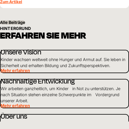
Zusammenhalt und die Unterstützung von World Vision neue
Zum Artikel
Perspektiven für ihre Kinder schaffen.
Alle Beiträge
HINTERGRUND
ERFAHREN SIE MEHR
Unsere Vision
Kinder wachsen weltweit ohne Hunger und Armut auf. Sie leben in
Sicherheit und erhalten Bildung und Zukunftsperspektiven.
Mehr erfahren
Nachhaltige Entwicklung
Wir arbeiten ganzheitlich, um Kinder in Not zu unterstützen. Je
nach Situation stehen einzelne Schwerpunkte im Vordergrund
unserer Arbeit.
Mehr erfahren
Über uns
Als weltweit tätiges Kinderhilfswerk setzen wir uns dafür ein, dass