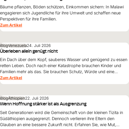
Bäume pflanzen, Böden schützen, Einkommen sichern: In Malawi
engagieren sich Jugendliche für ihre Umwelt und schaffen neue
Perspektiven für ihre Familien.
Zum Artikel
Blog
Venezuela
24. Juli 2026
Überleben allein genügt nicht
Ein Dach über dem Kopf, sauberes Wasser und genügend zu essen
retten Leben. Doch nach einer Katastrophe brauchen Kinder und
Familien mehr als das. Sie brauchen Schutz, Würde und eine
Perspektive. Maribel Prada, Country Manager von World Vision
Zum Artikel
Venezuela, beschreibt, weshalb diese Grundsätze den
Wiederaufbau nach den Erdbeben prägen müssen und warum
Überleben allein nicht genügt.
Blog
Äthiopien
22. Juli 2026
Wenn Hoffnung stärker ist als Ausgrenzung
Seit Generationen wird die Gemeinschaft von der kleinen Tizita in
Südäthiopien ausgegrenzt. Dennoch verlieren ihre Eltern den
Glauben an eine bessere Zukunft nicht. Erfahren Sie, wie Mut,