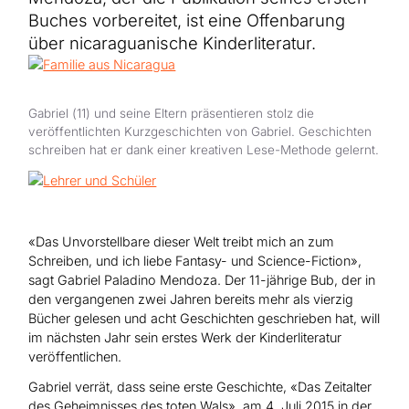
Hilfe für Sudan
Hilfe für Afghanistan
Buches vorbereitet, ist eine Offenbarung
Alle Nothilfe-Projekte
über nicaraguanische Kinderliteratur.
Gabriel (11) und seine Eltern präsentieren stolz die
veröffentlichten Kurzgeschichten von Gabriel. Geschichten
schreiben hat er dank einer kreativen Lese-Methode gelernt.
«Das Unvorstellbare dieser Welt treibt mich an zum
Schreiben, und ich liebe Fantasy- und Science-Fiction»,
sagt Gabriel Paladino Mendoza. Der 11-jährige Bub, der in
den vergangenen zwei Jahren bereits mehr als vierzig
Bücher gelesen und acht Geschichten geschrieben hat, will
im nächsten Jahr sein erstes Werk der Kinderliteratur
veröffentlichen.
Gabriel verrät, dass seine erste Geschichte, «Das Zeitalter
des Geheimnisses des toten Wals», am 4. Juli 2015 in der