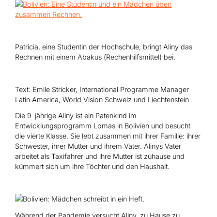
Hilfe für Sudan
Hilfe für Afghanistan
Alle Nothilfe-Projekte
Patricia, eine Studentin der Hochschule, bringt Aliny das
Rechnen mit einem Abakus (Rechenhilfsmittel) bei.
Text: Emile Stricker, International Programme Manager
Latin America, World Vision Schweiz und Liechtenstein
Die 9-jährige Aliny ist ein Patenkind im
Entwicklungsprogramm Lomas in Bolivien und besucht
die vierte Klasse. Sie lebt zusammen mit ihrer Familie: ihrer
Schwester, ihrer Mutter und ihrem Vater. Alinys Vater
arbeitet als Taxifahrer und ihre Mutter ist zuhause und
kümmert sich um ihre Töchter und den Haushalt.
Während der Pandemie versucht Aliny, zu Hause zu