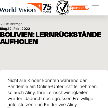
Skip to main content
Spenden
Menü ei
Alle Beiträge
Blog
22. Feb. 2022
BOLIVIEN: LERNRÜCKSTÄNDE
AUFHOLEN
Kinderpatenschaft
Kinderpatenschaft
Vision und Werte
Gönnerschaft
Schwerpunkte
Freie Spende
Partner
Geschenkspende
Einsatzgebiete
Patenschaft für Kinder in Not
Thematische Spende
Nicht alle Kinder konnten während der
Wirkung und Erfolge
Mittelverwendung
Testament und Legat
Pandemie am Online-Unterricht teilnehmen,
Jahresbericht und Finanzen
Philanthropie
Unternehmenskooperationen
so auch Aliny. Ihre Lernschwierigkeiten
wurden dadurch noch grösser. Freiwillige
Afrika
Asien
Erdbeben Venezuela
unterstützen nun Kinder wie Aliny.
Lateinamerika
Hilfe für Ukraine
Naher Osten und Europa