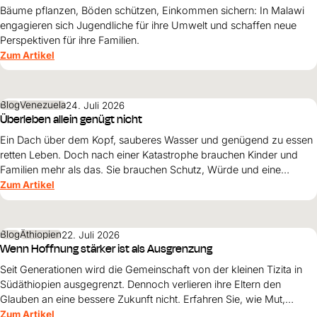
Bäume pflanzen, Böden schützen, Einkommen sichern: In Malawi
engagieren sich Jugendliche für ihre Umwelt und schaffen neue
Perspektiven für ihre Familien.
Zum Artikel
Blog
Venezuela
24. Juli 2026
Überleben allein genügt nicht
Ein Dach über dem Kopf, sauberes Wasser und genügend zu essen
retten Leben. Doch nach einer Katastrophe brauchen Kinder und
Familien mehr als das. Sie brauchen Schutz, Würde und eine
Perspektive. Maribel Prada, Country Manager von World Vision
Zum Artikel
Venezuela, beschreibt, weshalb diese Grundsätze den
Wiederaufbau nach den Erdbeben prägen müssen und warum
Überleben allein nicht genügt.
Blog
Äthiopien
22. Juli 2026
Wenn Hoffnung stärker ist als Ausgrenzung
Seit Generationen wird die Gemeinschaft von der kleinen Tizita in
Südäthiopien ausgegrenzt. Dennoch verlieren ihre Eltern den
Glauben an eine bessere Zukunft nicht. Erfahren Sie, wie Mut,
Zusammenhalt und die Unterstützung von World Vision neue
Zum Artikel