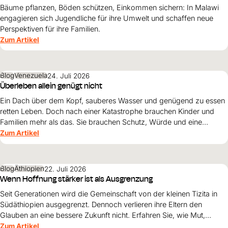
Bäume pflanzen, Böden schützen, Einkommen sichern: In Malawi
engagieren sich Jugendliche für ihre Umwelt und schaffen neue
Perspektiven für ihre Familien.
Zum Artikel
Blog
Venezuela
24. Juli 2026
Überleben allein genügt nicht
Ein Dach über dem Kopf, sauberes Wasser und genügend zu essen
retten Leben. Doch nach einer Katastrophe brauchen Kinder und
Familien mehr als das. Sie brauchen Schutz, Würde und eine
Perspektive. Maribel Prada, Country Manager von World Vision
Zum Artikel
Venezuela, beschreibt, weshalb diese Grundsätze den
Wiederaufbau nach den Erdbeben prägen müssen und warum
Überleben allein nicht genügt.
Blog
Äthiopien
22. Juli 2026
Wenn Hoffnung stärker ist als Ausgrenzung
Seit Generationen wird die Gemeinschaft von der kleinen Tizita in
Südäthiopien ausgegrenzt. Dennoch verlieren ihre Eltern den
Glauben an eine bessere Zukunft nicht. Erfahren Sie, wie Mut,
Zusammenhalt und die Unterstützung von World Vision neue
Zum Artikel