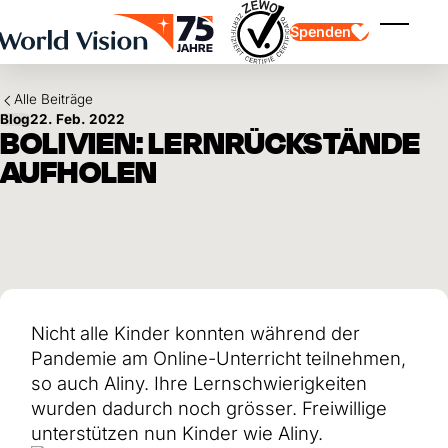
Skip to main content
Spenden
Menü ei
Alle Beiträge
Blog
22. Feb. 2022
BOLIVIEN: LERNRÜCKSTÄNDE
AUFHOLEN
Kinderpatenschaft
Kinderpatenschaft
Vision und Werte
Gönnerschaft
Schwerpunkte
Freie Spende
Partner
Geschenkspende
Einsatzgebiete
Patenschaft für Kinder in Not
Thematische Spende
Nicht alle Kinder konnten während der
Wirkung und Erfolge
Mittelverwendung
Testament und Legat
Pandemie am Online-Unterricht teilnehmen,
Jahresbericht und Finanzen
Philanthropie
Unternehmenskooperationen
so auch Aliny. Ihre Lernschwierigkeiten
wurden dadurch noch grösser. Freiwillige
Afrika
Asien
Erdbeben Venezuela
unterstützen nun Kinder wie Aliny.
Lateinamerika
Hilfe für Ukraine
Naher Osten und Europa