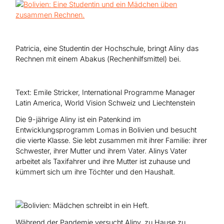
Hilfe für Sudan
Hilfe für Afghanistan
Alle Nothilfe-Projekte
Patricia, eine Studentin der Hochschule, bringt Aliny das
Rechnen mit einem Abakus (Rechenhilfsmittel) bei.
Text: Emile Stricker, International Programme Manager
Latin America, World Vision Schweiz und Liechtenstein
Die 9-jährige Aliny ist ein Patenkind im
Entwicklungsprogramm Lomas in Bolivien und besucht
die vierte Klasse. Sie lebt zusammen mit ihrer Familie: ihrer
Schwester, ihrer Mutter und ihrem Vater. Alinys Vater
arbeitet als Taxifahrer und ihre Mutter ist zuhause und
kümmert sich um ihre Töchter und den Haushalt.
Während der Pandemie versucht Aliny, zu Hause zu