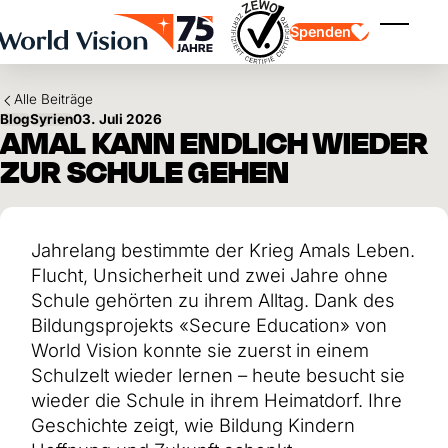
Skip to main content
Spenden
Menü ei
Alle Beiträge
Blog
Syrien
03. Juli 2026
AMAL KANN ENDLICH WIEDER
ZUR SCHULE GEHEN
Kinderpatenschaft
Kinderpatenschaft
Jahrelang bestimmte der Krieg Amals Leben.
Vision und Werte
Gönnerschaft
Schwerpunkte
Freie Spende
Flucht, Unsicherheit und zwei Jahre ohne
Partner
Geschenkspende
Einsatzgebiete
Patenschaft für Kinder in Not
Schule gehörten zu ihrem Alltag. Dank des
Thematische Spende
Bildungsprojekts «Secure Education» von
Wirkung und Erfolge
Mittelverwendung
World Vision konnte sie zuerst in einem
Testament und Legat
Jahresbericht und Finanzen
Philanthropie
Schulzelt wieder lernen – heute besucht sie
Unternehmenskooperationen
wieder die Schule in ihrem Heimatdorf. Ihre
Afrika
Asien
Geschichte zeigt, wie Bildung Kindern
Erdbeben Venezuela
Lateinamerika
Hilfe für Ukraine
Naher Osten und Europa