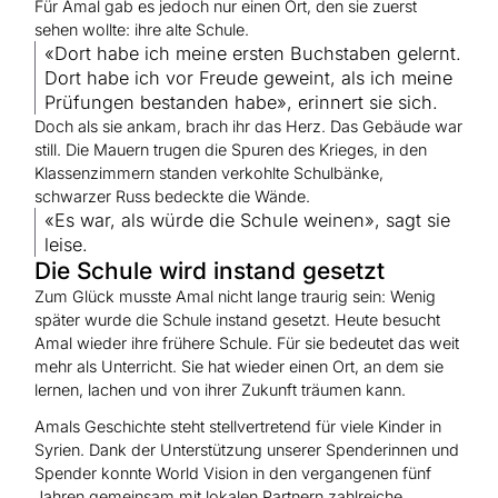
Für Amal gab es jedoch nur einen Ort, den sie zuerst
sehen wollte: ihre alte Schule.
«Dort habe ich meine ersten Buchstaben gelernt.
Dort habe ich vor Freude geweint, als ich meine
Prüfungen bestanden habe», erinnert sie sich.
Doch als sie ankam, brach ihr das Herz. Das Gebäude war
still. Die Mauern trugen die Spuren des Krieges, in den
Klassenzimmern standen verkohlte Schulbänke,
schwarzer Russ bedeckte die Wände.
«Es war, als würde die Schule weinen», sagt sie
leise.
Die Schule wird instand gesetzt
Zum Glück musste Amal nicht lange traurig sein: Wenig
später wurde die Schule instand gesetzt. Heute besucht
Amal wieder ihre frühere Schule. Für sie bedeutet das weit
mehr als Unterricht. Sie hat wieder einen Ort, an dem sie
lernen, lachen und von ihrer Zukunft träumen kann.
Amals Geschichte steht stellvertretend für viele Kinder in
Syrien. Dank der Unterstützung unserer Spenderinnen und
Spender konnte World Vision in den vergangenen fünf
Jahren gemeinsam mit lokalen Partnern zahlreiche