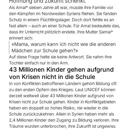
Hoffnung und Zukunft schenkt.
Hilfe für Sudan
Hilfe für Afghanistan
Als Amal* sieben Jahre alt war, musste ihre Familie vor
Alle Nothilfe-Projekte
den Kämpfen im Nordwesten Syriens fliehen. Sie fanden
Schutz in einem Flüchtlingslager. Doch dort fehlte es an
fast allem – auch an einer Schule. Für Amal bedeutete das,
dass ihr Unterricht plötzlich endete. Ihre Mutter Samia*
erinnert sich:
«Mama, warum kann ich nicht wie die anderen
Mädchen zur Schule gehen?»
Auf diese Frage hatte sie keine Antwort. Sie nahm ihre
Tochter einfach nur in den Arm.
43 Millionen Kinder gehen aufgrund
von Krisen nicht in die Schule
In von Konflikten betroffenen Ländern gehört Bildung oft
zu den ersten Opfern des Krieges. Laut UNICEF können
derzeit weltweit über 43 Millionen Kinder aufgrund von
Krisen nicht zur Schule gehen. Kinder in Konfliktgebieten
haben ein doppelt so hohes Risiko, nie wieder in die
Schule zurückzukehren. Allein in Syrien haben mehr als
2,4 Millionen Kinder den Zugang zu Bildung verloren. Ihre
Träume wurden unterbrochen, ihre Zukunft ist ungewiss.