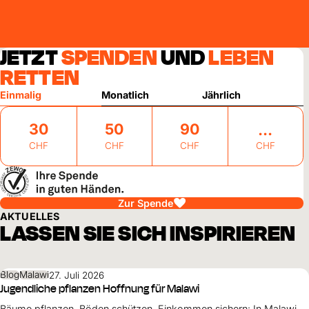
JETZT
SPENDEN
UND
LEBEN
RETTEN
Einmalig
Monatlich
Jährlich
30
50
90
CHF
CHF
CHF
CHF
Zur Spende
AKTUELLES
LASSEN SIE SICH INSPIRIEREN
Blog
Malawi
27. Juli 2026
Jugendliche pflanzen Hoffnung für Malawi
Bäume pflanzen, Böden schützen, Einkommen sichern: In Malawi