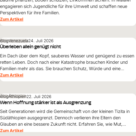
engagieren sich Jugendliche für ihre Umwelt und schaffen neue
Perspektiven für ihre Familien.
Zum Artikel
Blog
Venezuela
24. Juli 2026
Überleben allein genügt nicht
Ein Dach über dem Kopf, sauberes Wasser und genügend zu essen
retten Leben. Doch nach einer Katastrophe brauchen Kinder und
Familien mehr als das. Sie brauchen Schutz, Würde und eine
Perspektive. Maribel Prada, Country Manager von World Vision
Zum Artikel
Venezuela, beschreibt, weshalb diese Grundsätze den
Wiederaufbau nach den Erdbeben prägen müssen und warum
Überleben allein nicht genügt.
Blog
Äthiopien
22. Juli 2026
Wenn Hoffnung stärker ist als Ausgrenzung
Seit Generationen wird die Gemeinschaft von der kleinen Tizita in
Südäthiopien ausgegrenzt. Dennoch verlieren ihre Eltern den
Glauben an eine bessere Zukunft nicht. Erfahren Sie, wie Mut,
Zusammenhalt und die Unterstützung von World Vision neue
Zum Artikel