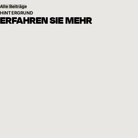
Alle Beiträge
HINTERGRUND
ERFAHREN SIE MEHR
Unsere Vision
Kinder wachsen weltweit ohne Hunger und Armut auf. Sie leben in
Sicherheit und erhalten Bildung und Zukunftsperspektiven.
Mehr erfahren
Nachhaltige Entwicklung
Wir arbeiten ganzheitlich, um Kinder in Not zu unterstützen. Je
nach Situation stehen einzelne Schwerpunkte im Vordergrund
unserer Arbeit.
Mehr erfahren
Über uns
Als weltweit tätiges Kinderhilfswerk setzen wir uns dafür ein, dass
Kinder gesund und geschützt aufwachsen und Zugang zu Bildung
haben.
Mehr erfahren