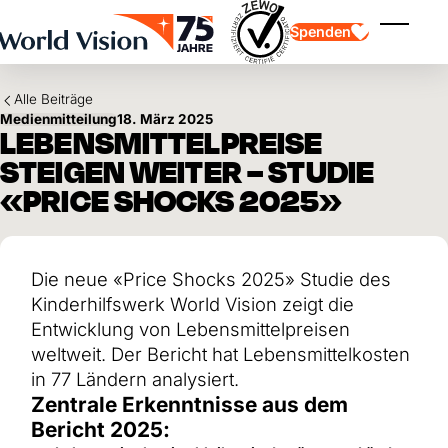
Skip to main content
Spenden
Menü ei
Alle Beiträge
Medienmitteilung
18. März 2025
LEBENSMITTELPREISE
STEIGEN WEITER – STUDIE
«PRICE SHOCKS 2025»
Kinderpatenschaft
Kinderpatenschaft
Vision und Werte
Gönnerschaft
Schwerpunkte
Freie Spende
Partner
Die neue «Price Shocks 2025» Studie des
Geschenkspende
Einsatzgebiete
Patenschaft für Kinder in Not
Kinderhilfswerk World Vision zeigt die
Thematische Spende
Entwicklung von Lebensmittelpreisen
Wirkung und Erfolge
Mittelverwendung
Testament und Legat
weltweit. Der Bericht hat Lebensmittelkosten
Jahresbericht und Finanzen
Philanthropie
in 77 Ländern analysiert.
Unternehmenskooperationen
Zentrale Erkenntnisse aus dem
Afrika
Asien
Erdbeben Venezuela
Bericht 2025:
Lateinamerika
Hilfe für Ukraine
Naher Osten und Europa