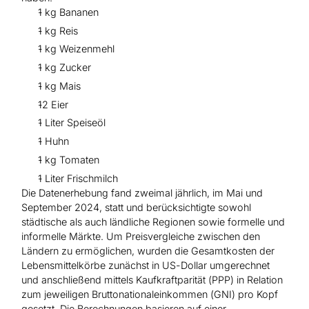
1 kg Bananen
1 kg Reis
1 kg Weizenmehl
1 kg Zucker
1 kg Mais
12 Eier
1 Liter Speiseöl
1 Huhn
1 kg Tomaten
1 Liter Frischmilch
Die Datenerhebung fand zweimal jährlich, im Mai und
September 2024, statt und berücksichtigte sowohl
städtische als auch ländliche Regionen sowie formelle und
informelle Märkte. Um Preisvergleiche zwischen den
Ländern zu ermöglichen, wurden die Gesamtkosten der
Lebensmittelkörbe zunächst in US-Dollar umgerechnet
und anschließend mittels Kaufkraftparität (PPP) in Relation
zum jeweiligen Bruttonationaleinkommen (GNI) pro Kopf
gesetzt. Die Berechnungen basieren auf einer