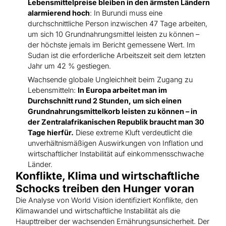
Hilfe für Sudan
Lebensmittelpreise bleiben in den ärmsten Ländern
Hilfe für Afghanistan
alarmierend hoch
: In Burundi muss eine
Alle Nothilfe-Projekte
durchschnittliche Person inzwischen 47 Tage arbeiten,
um sich 10 Grundnahrungsmittel leisten zu können –
der höchste jemals im Bericht gemessene Wert. Im
Sudan ist die erforderliche Arbeitszeit seit dem letzten
Jahr um 42 % gestiegen.
Wachsende globale Ungleichheit beim Zugang zu
Lebensmitteln:
In Europa arbeitet man im
Durchschnitt rund 2 Stunden, um sich einen
Grundnahrungsmittelkorb leisten zu können – in
der Zentralafrikanischen Republik braucht man 30
Tage hierfür.
Diese extreme Kluft verdeutlicht die
unverhältnismäßigen Auswirkungen von Inflation und
wirtschaftlicher Instabilität auf einkommensschwache
Länder.
Konflikte, Klima und wirtschaftliche
Schocks treiben den Hunger voran
Die Analyse von World Vision identifiziert Konflikte, den
Klimawandel und wirtschaftliche Instabilität als die
Haupttreiber der wachsenden Ernährungsunsicherheit. Der