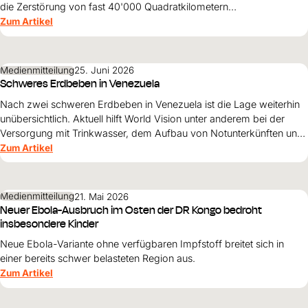
die Zerstörung von fast 40'000 Quadratkilometern
landwirtschaftlicher Fläche – mit dramatischen Folgen für Millionen
Zum Artikel
Menschen.
Medienmitteilung
25. Juni 2026
Schweres Erdbeben in Venezuela
Nach zwei schweren Erdbeben in Venezuela ist die Lage weiterhin
unübersichtlich. Aktuell hilft World Vision unter anderem bei der
Versorgung mit Trinkwasser, dem Aufbau von Notunterkünften und
der psychosozialen Hilfe für Kinder.
Zum Artikel
Medienmitteilung
21. Mai 2026
Neuer Ebola-Ausbruch im Osten der DR Kongo bedroht
insbesondere Kinder
Neue Ebola-Variante ohne verfügbaren Impfstoff breitet sich in
einer bereits schwer belasteten Region aus.
Zum Artikel