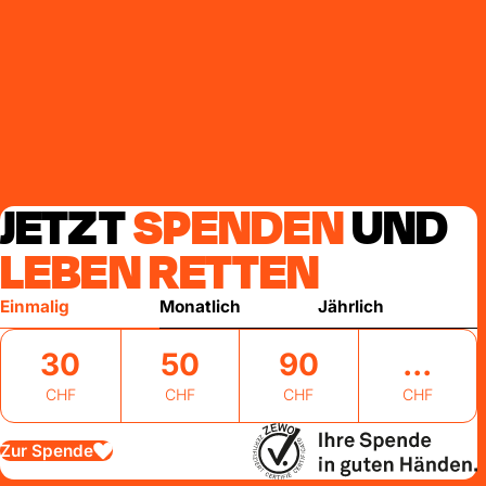
JETZT
SPENDEN
UND
LEBEN RETTEN
Einmalig
Monatlich
Jährlich
30
50
90
CHF
CHF
CHF
CHF
Zur Spende