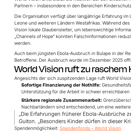
Partnern – insbesondere in den Bereichen Kinderschutz
Die Organisation verfügt über langjährige Erfahrung i
Leone und weiteren Ländern Westafrikas. Während des
Vision lokale Glaubensleiter, um lebenswichtige Infor
„Channels of Hope“ konnten Falschinformationen reduzi
werden.
Auch beim jüngsten Ebola-Ausbruch in Bulape in der Re
Betroffene. Der Ausbruch wurde im Dezember 2025 offizi
World Vision ruft zu raschem
Angesichts der sich zuspitzenden Lage ruft World Visio
Sofortige Finanzierung der Nothilfe:
Gesundheitsfa
Unterstützung für die Arbeit in schwer erreichbaren
Stärkere regionale Zusammenarbeit:
Grenzübersch
Nachbarländern sind entscheidend, um eine weiter
„Die Erfahrungen früherer Ebola-Ausbrüche ze
Guiton. „Besonders Kinder dürfen in dieser Kr
Spendenmöglichkeit:
Spendenfonds – World Vision