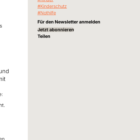
Kinderschutz
Nothilfe
Für den Newsletter anmelden
s
Jetzt abonnieren
Teilen
 und
it
e:
ht.
ren