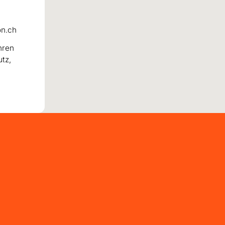
on.ch
hren
utz,