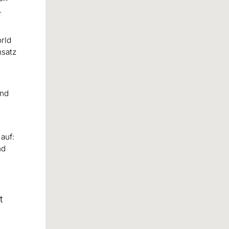
.
a
rld
nsatz
und
auf:
nd
t