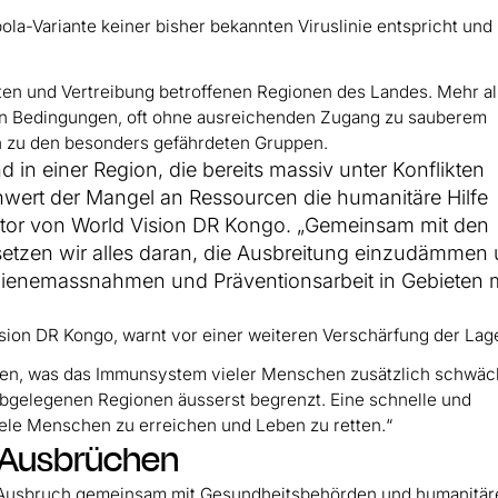
bola-Variante keiner bisher bekannten Viruslinie entspricht und
ikten und Vertreibung betroffenen Regionen des Landes. Mehr al
gen Bedingungen, oft ohne ausreichenden Zugang zu sauberem
n zu den besonders gefährdeten Gruppen.
d in einer Region, die bereits massiv unter Konflikten
schwert der Mangel an Ressourcen die humanitäre Hilfe
rektor von World Vision DR Kongo. „Gemeinsam mit den
etzen wir alles daran, die Ausbreitung einzudämmen
ienemassnahmen und Präventionsarbeit in Gebieten m
sion DR Kongo, warnt vor einer weiteren Verschärfung der Lag
roffen, was das Immunsystem vieler Menschen zusätzlich schwäc
 abgelegenen Regionen äusserst begrenzt. Eine schnelle und
iele Menschen zu erreichen und Leben zu retten.“
a-Ausbrüchen
len Ausbruch gemeinsam mit Gesundheitsbehörden und humanitä