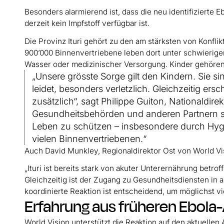
Besonders alarmierend ist, dass die neu identifizierte E
derzeit kein Impfstoff verfügbar ist.
Die Provinz Ituri gehört zu den am stärksten von Konfl
900’000 Binnenvertriebene leben dort unter schwieri
Wasser oder medizinischer Versorgung. Kinder gehöre
„Unsere grösste Sorge gilt den Kindern. Sie sin
leidet, besonders verletzlich. Gleichzeitig er
zusätzlich“, sagt Philippe Guiton, Nationaldi
Gesundheitsbehörden und anderen Partnern s
Leben zu schützen – insbesondere durch Hyg
vielen Binnenvertriebenen.“
Auch David Munkley, Regionaldirektor Ost von World Vi
„Ituri ist bereits stark von akuter Unterernährung bet
Gleichzeitig ist der Zugang zu Gesundheitsdiensten in
koordinierte Reaktion ist entscheidend, um möglichst v
Erfahrung aus früheren Ebol
World Vision unterstützt die Reaktion auf den aktuel