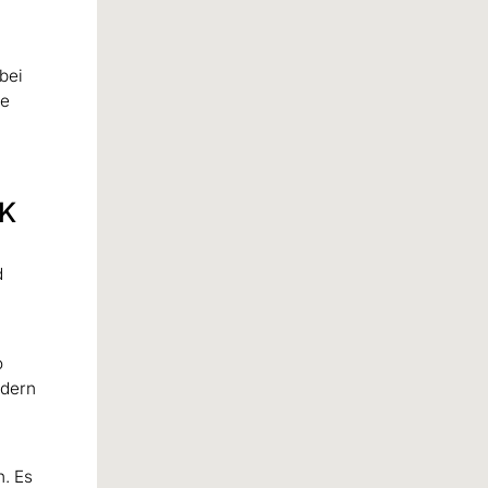
bei
pe
CK
d
o
ndern
. Es