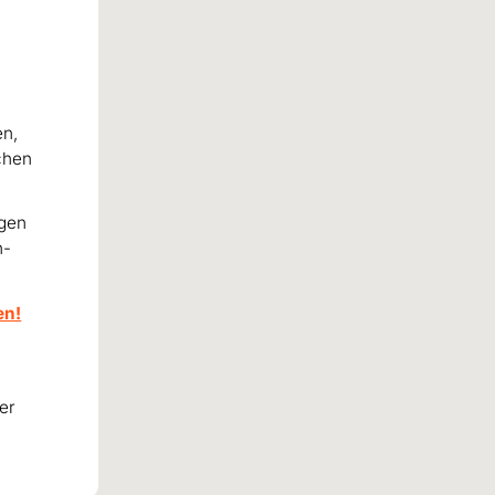
U
en,
chen
igen
n-
en!
ner