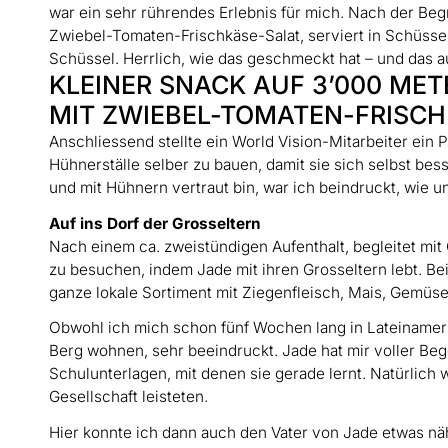
war ein sehr rührendes Erlebnis für mich. Nach der Be
Zwiebel-Tomaten-Frischkäse-Salat, serviert in Schüsse
Schüssel. Herrlich, wie das geschmeckt hat – und das a
KLEINER SNACK AUF 3’000 ME
MIT ZWIEBEL-TOMATEN-FRISCH
Anschliessend stellte ein World Vision-Mitarbeiter ein P
Hühnerställe selber zu bauen, damit sie sich selbst b
und mit Hühnern vertraut bin, war ich beindruckt, wie u
Auf ins Dorf der Grosseltern
Nach einem ca. zweistündigen Aufenthalt, begleitet mit
zu besuchen, indem Jade mit ihren Grosseltern lebt. Be
ganze lokale Sortiment mit Ziegenfleisch, Mais, Gemüs
Obwohl ich mich schon fünf Wochen lang in Lateinamerika
Berg wohnen, sehr beeindruckt. Jade hat mir voller Be
Schulunterlagen, mit denen sie gerade lernt. Natürlich 
Gesellschaft leisteten.
Hier konnte ich dann auch den Vater von Jade etwas nä