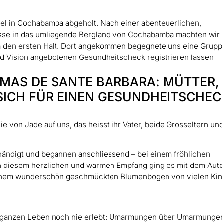
el in Cochabamba abgeholt. Nach einer abenteuerlichen,
asse in das umliegende Bergland von Cochabamba machten wir 
ra den ersten Halt. Dort angekommen begegnete uns eine Grup
rld Vision angebotenen Gesundheitscheck registrieren lassen
OMAS DE SANTE BARBARA: MÜTTER,
 SICH FÜR EINEN GESUNDHEITSCHE
e von Jade auf uns, das heisst ihr Vater, beide Grosseltern un
ändigt und begannen anschliessend – bei einem fröhlichen
h diesem herzlichen und warmen Empfang ging es mit dem Aut
t einem wunderschön geschmückten Blumenbogen von vielen Ki
m ganzen Leben noch nie erlebt: Umarmungen über Umarmungen