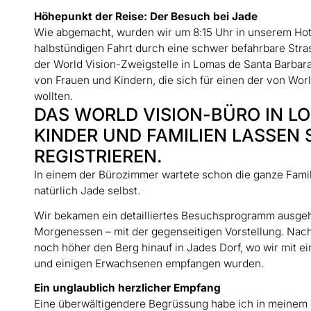
Höhepunkt der Reise: Der Besuch bei Jade
Wie abgemacht, wurden wir um 8:15 Uhr in unserem Hot
halbstündigen Fahrt durch eine schwer befahrbare Str
der World Vision-Zweigstelle in Lomas de Santa Barba
von Frauen und Kindern, die sich für einen der von Wo
wollten.
DAS WORLD VISION-BÜRO IN L
KINDER UND FAMILIEN LASSEN
REGISTRIEREN.
In einem der Bürozimmer wartete schon die ganze Famili
natürlich Jade selbst.
Wir bekamen ein detailliertes Besuchsprogramm ausgeh
Morgenessen – mit der gegenseitigen Vorstellung. Nac
noch höher den Berg hinauf in Jades Dorf, wo wir mi
und einigen Erwachsenen empfangen wurden.
Ein unglaublich herzlicher Empfang
Eine überwältigendere Begrüssung habe ich in meine