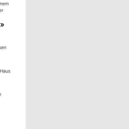
einem
er
L»
sen
 Haus
s
m