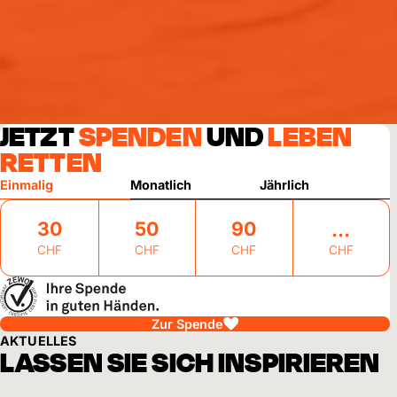
JETZT
SPENDEN
UND
LEBEN
RETTEN
Einmalig
Monatlich
Jährlich
30
50
90
CHF
CHF
CHF
CHF
Zur Spende
AKTUELLES
LASSEN SIE SICH INSPIRIEREN