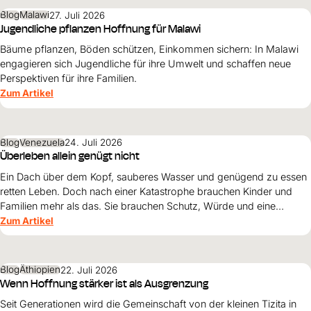
Blog
Malawi
27. Juli 2026
Jugendliche pflanzen Hoffnung für Malawi
Bäume pflanzen, Böden schützen, Einkommen sichern: In Malawi
engagieren sich Jugendliche für ihre Umwelt und schaffen neue
Perspektiven für ihre Familien.
Zum Artikel
Blog
Venezuela
24. Juli 2026
Überleben allein genügt nicht
Ein Dach über dem Kopf, sauberes Wasser und genügend zu essen
retten Leben. Doch nach einer Katastrophe brauchen Kinder und
Familien mehr als das. Sie brauchen Schutz, Würde und eine
Perspektive. Maribel Prada, Country Manager von World Vision
Zum Artikel
Venezuela, beschreibt, weshalb diese Grundsätze den
Wiederaufbau nach den Erdbeben prägen müssen und warum
Überleben allein nicht genügt.
Blog
Äthiopien
22. Juli 2026
Wenn Hoffnung stärker ist als Ausgrenzung
Seit Generationen wird die Gemeinschaft von der kleinen Tizita in