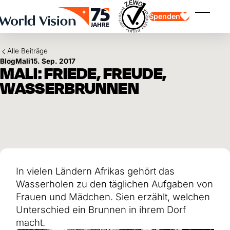
Skip to main content
Spenden
Menü ei
Alle Beiträge
Blog
Mali
15. Sep. 2017
MALI: FRIEDE, FREUDE,
WASSERBRUNNEN
Kinderpatenschaft
Kinderpatenschaft
Vision und Werte
Gönnerschaft
Schwerpunkte
Freie Spende
Partner
Geschenkspende
Einsatzgebiete
Patenschaft für Kinder in Not
Thematische Spende
In vielen Ländern Afrikas gehört das
Wirkung und Erfolge
Mittelverwendung
Testament und Legat
Wasserholen zu den täglichen Aufgaben von
Jahresbericht und Finanzen
Philanthropie
Unternehmenskooperationen
Frauen und Mädchen. Sien erzählt, welchen
Unterschied ein Brunnen in ihrem Dorf
Afrika
Asien
Erdbeben Venezuela
macht.
Lateinamerika
Hilfe für Ukraine
Naher Osten und Europa