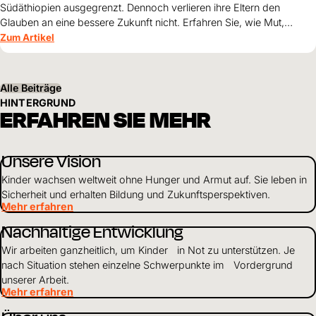
Südäthiopien ausgegrenzt. Dennoch verlieren ihre Eltern den
Glauben an eine bessere Zukunft nicht. Erfahren Sie, wie Mut,
Zusammenhalt und die Unterstützung von World Vision neue
Zum Artikel
Perspektiven für ihre Kinder schaffen.
Alle Beiträge
HINTERGRUND
ERFAHREN SIE MEHR
Unsere Vision
Kinder wachsen weltweit ohne Hunger und Armut auf. Sie leben in
Sicherheit und erhalten Bildung und Zukunftsperspektiven.
Mehr erfahren
Nachhaltige Entwicklung
Wir arbeiten ganzheitlich, um Kinder in Not zu unterstützen. Je
nach Situation stehen einzelne Schwerpunkte im Vordergrund
unserer Arbeit.
Mehr erfahren