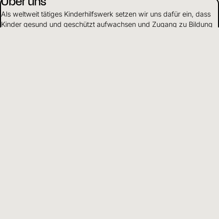
Über uns
Als weltweit tätiges Kinderhilfswerk setzen wir uns dafür ein, dass
Kinder gesund und geschützt aufwachsen und Zugang zu Bildung
haben.
Mehr erfahren
Mittelverwendung
Wir gehen verantwortungsvoll mit Finanzen und Ressourcen um
und leben Transparenz und Offenheit gegenüber Partnern und
Spendenden.
Mehr erfahren
DE
Sprache wählen
Hilfreiche Informationen und Links
Adresse
Kinderhilfswerk
World Vision