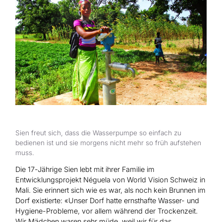
Hilfe für Sudan
Hilfe für Afghanistan
Alle Nothilfe-Projekte
Sien freut sich, dass die Wasserpumpe so einfach zu
bedienen ist und sie morgens nicht mehr so früh aufstehen
muss.
Die 17-Jährige Sien lebt mit ihrer Familie im
Entwicklungsprojekt Néguela von World Vision Schweiz in
Mali. Sie erinnert sich wie es war, als noch kein Brunnen im
Dorf existierte: «Unser Dorf hatte ernsthafte Wasser- und
Hygiene-Probleme, vor allem während der Trockenzeit.
Wir Mädchen waren sehr müde, weil wir für das