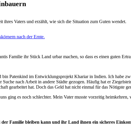
inbauern
t ihres Vaters und erzählt, wie sich die Situation zum Guten wendet.
tis Familie ihr Stück Land urbar machen, so dass es einen guten Ertrag
und bin Patenkind im Entwicklungsprojekt Khariar in Indien. Ich habe z
Suche nach Arbeit in andere Städte gezogen. Häufig hat er Ziegelsteinf
haft gearbeitet hat. Doch das Geld hat nicht einmal für das Nötigste ge
s ging es noch schlechter. Mein Vater musste vorzeitig heimkehren, wei
t bei der Familie bleiben kann und ihr Land ihnen ein sicheres Einko