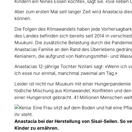
Kindern ein feines Essen kochte», sagt sie. «Sie liebe
Aber zum ersten Mal seit langer Zeit wird Anastacia di
können.
Die Folgen des Klimawandels haben jede Vorhersagbarke
des Landes befinden sich bereits seit 2014 in verschie
Muukuni. Die zusätzliche Belastung durch die Pandemie
Anastacias Familie an den Rand des Überlebens gedräng
Kenianern, die aufgrund von Nahrungsmittel- und Wass
Anastacias 12-jährige Tochter Nzilani sagt: «Wenn ich
Ich esse nur einmal, manchmal zweimal am Tag.»
Leider ist nicht nur Muukuni mit einer Hungerpandemie k
tödliche Mischung aus Klimawandel, Konflikten und den
einer Hungersnot gebracht. 41 Millionen Menschen welt
Anastacia bei der Herstellung von Sisal-Seilen. So
Kinder zu ernähren.