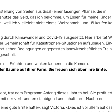
tellung von Seilen aus Sisal (einer faserigen Pflanze, die in
benutze das Geld, das ich bekomme, um Essen für meine Kinder
rig, weil ich vielleicht nicht einmal Weizenmehl und -öl kaufen k
 durch Klimawandel und Covid-19 ausgesetzt. Hier arbeitet W
der Gemeinschaft für Katastrophen-Situationen aufzubauen. Ein
klimatischen Bedingungen angepasstes landwirtschaftliches Train
geschult.
er Bäume auf ihrer Farm. Sie freuen sich über ihre Ernte.
 lebt, trat dem Programm Anfang dieses Jahres bei. Sie profitier
en mit der verbrannten staubigen Landschaft ihrer Nachbarn.
ne gute Ernte hatte», sagt Victoria. «Dies ist vor allem auf da