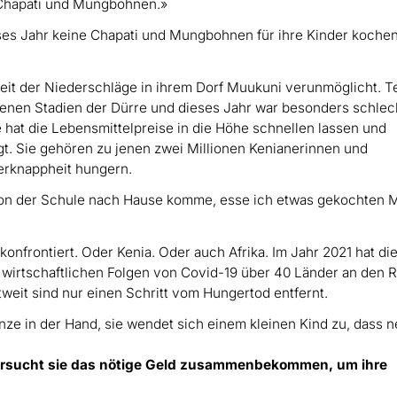
n Chapati und Mungbohnen.»
eses Jahr keine Chapati und Mungbohnen für ihre Kinder koche
it der Niederschläge in ihrem Dorf Muukuni verunmöglicht. Te
denen Stadien der Dürre und dieses Jahr war besonders schlech
 hat die Lebensmittelpreise in die Höhe schnellen lassen und
t. Sie gehören zu jenen zwei Millionen Kenianerinnen und
erknappheit hungern.
 von der Schule nach Hause komme, esse ich etwas gekochten M
onfrontiert. Oder Kenia. Oder auch Afrika. Im Jahr 2021 hat di
 wirtschaftlichen Folgen von Covid-19 über 40 Länder an den 
weit sind nur einen Schritt vom Hungertod entfernt.
 versucht sie das nötige Geld zusammenbekommen, um ihre