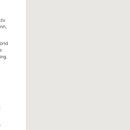
 zu
ann,
orld
e
ing.
t
s