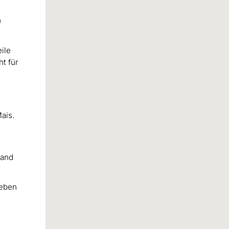
n
ile
t für
ais.
e
Rand