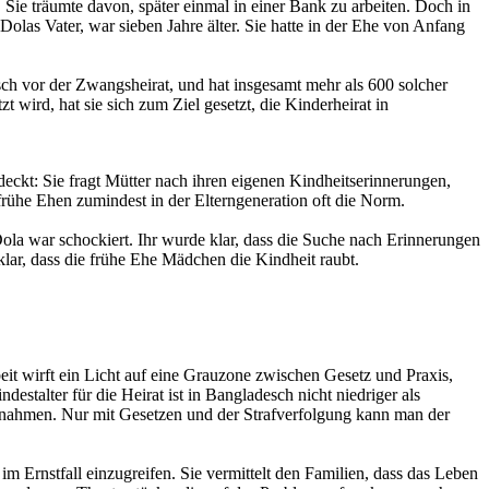
. Sie träumte davon, später einmal in einer Bank zu arbeiten. Doch in
olas Vater, war sieben Jahre älter. Sie hatte in der Ehe von Anfang
sch vor der Zwangsheirat, und hat insgesamt mehr als 600 solcher
 wird, hat sie sich zum Ziel gesetzt, die Kinderheirat in
eckt: Sie fragt Mütter nach ihren eigenen Kindheitserinnerungen,
frühe Ehen zumindest in der Elterngeneration oft die Norm.
 Dola war schockiert. Ihr wurde klar, dass die Suche nach Erinnerungen
klar, dass die frühe Ehe Mädchen die Kindheit raubt.
eit wirft ein Licht auf eine Grauzone zwischen Gesetz und Praxis,
stalter für die Heirat ist in Bangladesch nicht niedriger als
Ausnahmen. Nur mit Gesetzen und der Strafverfolgung kann man der
m Ernstfall einzugreifen. Sie vermittelt den Familien, dass das Leben