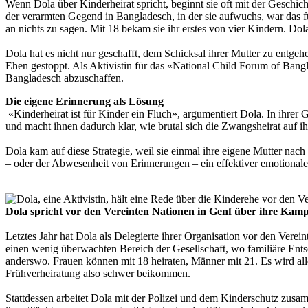
Wenn Dola über Kinderheirat spricht, beginnt sie oft mit der Geschicht
der verarmten Gegend in Bangladesch, in der sie aufwuchs, war das fü
an nichts zu sagen. Mit 18 bekam sie ihr erstes von vier Kindern. Dola 
Dola hat es nicht nur geschafft, dem Schicksal ihrer Mutter zu entge
Ehen gestoppt. Als Aktivistin für das «National Child Forum of Bangla
Bangladesch abzuschaffen.
Die eigene Erinnerung als Lösung
«Kinderheirat ist für Kinder ein Fluch», argumentiert Dola. In ihre
und macht ihnen dadurch klar, wie brutal sich die Zwangsheirat auf i
Dola kam auf diese Strategie, weil sie einmal ihre eigene Mutter nach
– oder der Abwesenheit von Erinnerungen – ein effektiver emotionale
Dola spricht vor den Vereinten Nationen in Genf über ihre Kam
Letztes Jahr hat Dola als Delegierte ihrer Organisation vor den Vere
einen wenig überwachten Bereich der Gesellschaft, wo familiäre Entsch
anderswo. Frauen können mit 18 heiraten, Männer mit 21. Es wird alle
Frühverheiratung also schwer beikommen.
Stattdessen arbeitet Dola mit der Polizei und dem Kinderschutz zusam