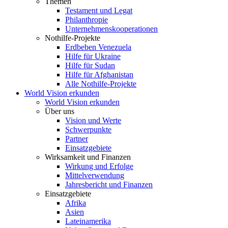
Themen
Testament und Legat
Philanthropie
Unternehmenskooperationen
Nothilfe-Projekte
Erdbeben Venezuela
Hilfe für Ukraine
Hilfe für Sudan
Hilfe für Afghanistan
Alle Nothilfe-Projekte
World Vision erkunden
World Vision erkunden
Über uns
Vision und Werte
Schwerpunkte
Partner
Einsatzgebiete
Wirksamkeit und Finanzen
Wirkung und Erfolge
Mittelverwendung
Jahresbericht und Finanzen
Einsatzgebiete
Afrika
Asien
Lateinamerika