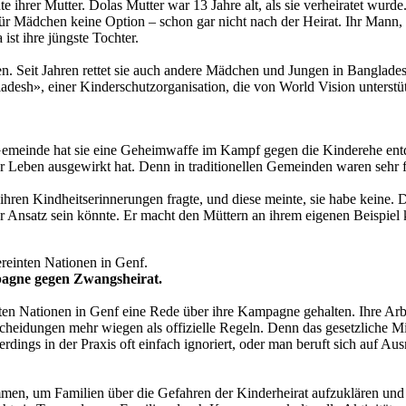
e ihrer Mutter. Dolas Mutter war 13 Jahre alt, als sie verheiratet wurde
r Mädchen keine Option – schon gar nicht nach der Heirat. Ihr Mann, D
ist ihre jüngste Tochter.
hen. Seit Jahren rettet sie auch andere Mädchen und Jungen in Banglade
desh», einer Kinderschutzorganisation, die von World Vision unterstützt
r Gemeinde hat sie eine Geheimwaffe im Kampf gegen die Kinderehe entd
hr Leben ausgewirkt hat. Denn in traditionellen Gemeinden waren sehr 
 ihren Kindheitserinnerungen fragte, und diese meinte, sie habe keine.
r Ansatz sein könnte. Er macht den Müttern an ihrem eigenen Beispiel 
pagne gegen Zwangsheirat.
inten Nationen in Genf eine Rede über ihre Kampagne gehalten. Ihre Arb
eidungen mehr wiegen als offizielle Regeln. Denn das gesetzliche Minde
rdings in der Praxis oft einfach ignoriert, oder man beruft sich auf 
men, um Familien über die Gefahren der Kinderheirat aufzuklären und i