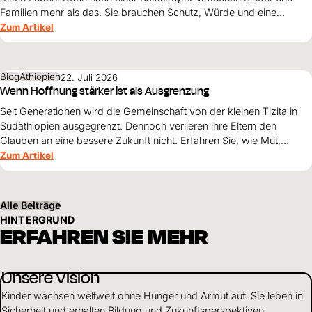
Familien mehr als das. Sie brauchen Schutz, Würde und eine
Perspektive. Maribel Prada, Country Manager von World Vision
Zum Artikel
Venezuela, beschreibt, weshalb diese Grundsätze den
Wiederaufbau nach den Erdbeben prägen müssen und warum
Überleben allein nicht genügt.
Blog
Äthiopien
22. Juli 2026
Wenn Hoffnung stärker ist als Ausgrenzung
Seit Generationen wird die Gemeinschaft von der kleinen Tizita in
Südäthiopien ausgegrenzt. Dennoch verlieren ihre Eltern den
Glauben an eine bessere Zukunft nicht. Erfahren Sie, wie Mut,
Zusammenhalt und die Unterstützung von World Vision neue
Zum Artikel
Perspektiven für ihre Kinder schaffen.
Alle Beiträge
HINTERGRUND
ERFAHREN SIE MEHR
Unsere Vision
Kinder wachsen weltweit ohne Hunger und Armut auf. Sie leben in
Sicherheit und erhalten Bildung und Zukunftsperspektiven.