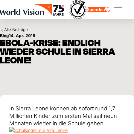
Skip to main content
Spenden
Menü ei
Alle Beiträge
Blog
14. Apr. 2015
EBOLA-KRISE: ENDLICH
WIEDER SCHULE IN SIERRA
LEONE!
Kinderpatenschaft
Kinderpatenschaft
Vision und Werte
Gönnerschaft
Schwerpunkte
Freie Spende
Partner
Geschenkspende
Einsatzgebiete
Patenschaft für Kinder in Not
Thematische Spende
Wirkung und Erfolge
Mittelverwendung
Testament und Legat
In Sierra Leone können ab sofort rund 1,7
Jahresbericht und Finanzen
Philanthropie
Unternehmenskooperationen
Millionen Kinder zum ersten Mal seit neun
Afrika
Monaten wieder in die Schule gehen.
Asien
Erdbeben Venezuela
Lateinamerika
Hilfe für Ukraine
Naher Osten und Europa