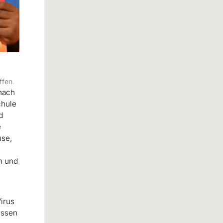
ffen.
nach
chule
d
e
use,
e
n und
Virus
üssen