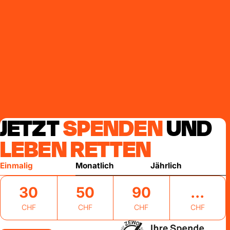
JETZT
SPENDEN
UND
LEBEN RETTEN
Einmalig
Monatlich
Jährlich
30
50
90
CHF
CHF
CHF
CHF