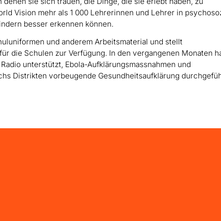
enen sie sich trauen, die Dinge, die sie erlebt haben, zu
rld Vision mehr als 1 000 Lehrerinnen und Lehrer in psychoso
 Kindern besser erkennen können.
huluniformen und anderem Arbeitsmaterial und stellt
für die Schulen zur Verfügung. In den vergangenen Monaten h
ia Radio unterstützt, Ebola-Aufklärungsmassnahmen und
echs Distrikten vorbeugende Gesundheitsaufklärung durchgefüh