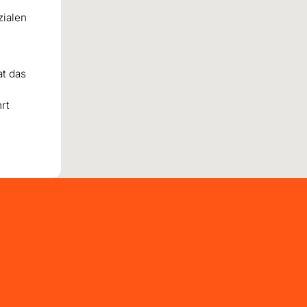
zialen
at das
rt