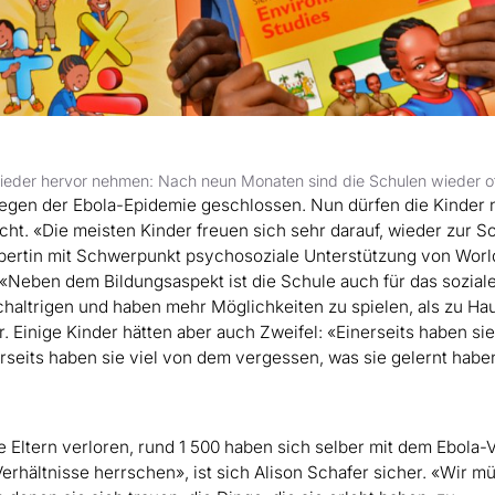
 wieder hervor nehmen: Nach neun Monaten sind die Schulen wieder o
egen der Ebola-Epidemie geschlossen. Nun dürfen die Kinder 
ht. «Die meisten Kinder freuen sich sehr darauf, wieder zur S
xpertin mit Schwerpunkt psychosoziale Unterstützung von Worl
ig: «Neben dem Bildungsaspekt ist die Schule auch für das sozial
ichaltrigen und haben mehr Möglichkeiten zu spielen, als zu Ha
 Einige Kinder hätten aber auch Zweifel: «Einerseits haben si
erseits haben sie viel von dem vergessen, was sie gelernt habe
 Eltern verloren, rund 1 500 haben sich selber mit dem Ebola-
erhältnisse herrschen», ist sich Alison Schafer sicher. «Wir m