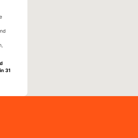
e
ind
n,
nd
in 31