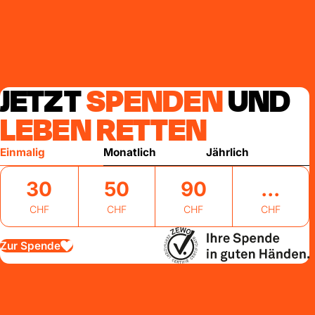
JETZT
SPENDEN
UND
LEBEN RETTEN
Einmalig
Monatlich
Jährlich
30
50
90
CHF
CHF
CHF
CHF
Zur Spende