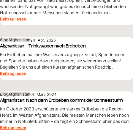
In einem Jahr, das von Naturkatastrophen, Vertreibungen und
Hilfe für Sudan
Hilfe für Afghanistan
wachsender Not geprägt war, gab es dennoch einen bleibenden
Alle Nothilfe-Projekte
Hoffnungsschimmer: Menschen standen füreinander ein.
Beitrag lesen
Blog
Afghanistan
24. Apr. 2025
Afghanistan – Trinkwasser nach Erdbeben
Ein Erdbeben hat ihre Wasserversorgung zerstört, Spenderinnen
und Spender haben dazu beigetragen, sie wiederherzustellen!
Begleiten Sie uns auf einen kurzen afghanischen Roadtrip.
Beitrag lesen
Blog
Afghanistan
01. März 2024
Afghanistan: Nach dem Erdbeben kommt der Schneesturm
Im Oktober 2023 erschütterte ein starkes Erdbeben die Region
Herat, im Westen Afghanistans. Die meisten Menschen leben noch
immer in Notunterkünften – da fegt ein Schneesturm über das dürre
Land.
Beitrag lesen