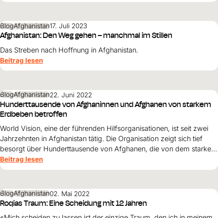
Blog
Afghanistan
17. Juli 2023
Afghanistan: Den Weg gehen – manchmal im Stillen
Das Streben nach Hoffnung in Afghanistan.
Beitrag lesen
Blog
Afghanistan
22. Juni 2022
Hunderttausende von Afghaninnen und Afghanen von starkem
Erdbeben betroffen
World Vision, eine der führenden Hilfsorganisationen, ist seit zwei
Jahrzehnten in Afghanistan tätig. Die Organisation zeigt sich tief
besorgt über Hunderttausende von Afghanen, die von dem starken
Erdbeben betroffen sind.
Beitrag lesen
Blog
Afghanistan
02. Mai 2022
Roqias Traum: Eine Scheidung mit 12 Jahren
«Mich scheiden zu lassen ist der einzige Traum, den ich in meinem