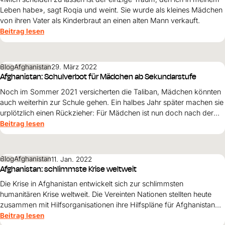
Leben habe», sagt Roqia und weint. Sie wurde als kleines Mädchen
von ihren Vater als Kinderbraut an einen alten Mann verkauft.
Beitrag lesen
Blog
Afghanistan
29. März 2022
Afghanistan: Schulverbot für Mädchen ab Sekundarstufe
Noch im Sommer 2021 versicherten die Taliban, Mädchen könnten
auch weiterhin zur Schule gehen. Ein halbes Jahr später machen sie
urplötzlich einen Rückzieher: Für Mädchen ist nun doch nach der
Sekundarschule Schluss mit Bildung. World Vision fordert die
Beitrag lesen
sofortige Aufhebung des Bildungsverbots für Mädchen.
Blog
Afghanistan
11. Jan. 2022
Afghanistan: schlimmste Krise weltweit
Die Krise in Afghanistan entwickelt sich zur schlimmsten
humanitären Krise weltweit. Die Vereinten Nationen stellten heute
zusammen mit Hilfsorganisationen ihre Hilfspläne für Afghanistan
vor.
Beitrag lesen