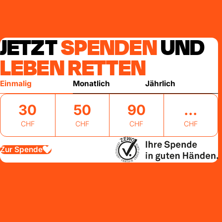
JETZT
SPENDEN
UND
LEBEN RETTEN
Einmalig
Monatlich
Jährlich
30
50
90
CHF
CHF
CHF
CHF
Zur Spende