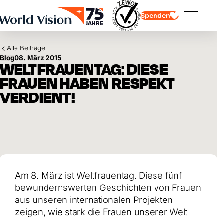
Skip to main content
Spenden
Menü ei
Alle Beiträge
Blog
08. März 2015
WELTFRAUENTAG: DIESE
FRAUEN HABEN RESPEKT
VERDIENT!
Kinderpatenschaft
Kinderpatenschaft
Vision und Werte
Gönnerschaft
Schwerpunkte
Freie Spende
Partner
Geschenkspende
Einsatzgebiete
Patenschaft für Kinder in Not
Thematische Spende
Wirkung und Erfolge
Mittelverwendung
Testament und Legat
Am 8. März ist Weltfrauentag. Diese fünf
Jahresbericht und Finanzen
Philanthropie
Unternehmenskooperationen
bewundernswerten Geschichten von Frauen
Afrika
aus unseren internationalen Projekten
Asien
Erdbeben Venezuela
Lateinamerika
zeigen, wie stark die Frauen unserer Welt
Hilfe für Ukraine
Naher Osten und Europa