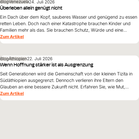
Blog
Venezuela
24. Juli 2026
Überleben allein genügt nicht
Ein Dach über dem Kopf, sauberes Wasser und genügend zu essen
retten Leben. Doch nach einer Katastrophe brauchen Kinder und
Familien mehr als das. Sie brauchen Schutz, Würde und eine
Perspektive. Maribel Prada, Country Manager von World Vision
Zum Artikel
Venezuela, beschreibt, weshalb diese Grundsätze den
Wiederaufbau nach den Erdbeben prägen müssen und warum
Überleben allein nicht genügt.
Blog
Äthiopien
22. Juli 2026
Wenn Hoffnung stärker ist als Ausgrenzung
Seit Generationen wird die Gemeinschaft von der kleinen Tizita in
Südäthiopien ausgegrenzt. Dennoch verlieren ihre Eltern den
Glauben an eine bessere Zukunft nicht. Erfahren Sie, wie Mut,
Zusammenhalt und die Unterstützung von World Vision neue
Zum Artikel
Perspektiven für ihre Kinder schaffen.
Alle Beiträge
HINTERGRUND
ERFAHREN SIE MEHR