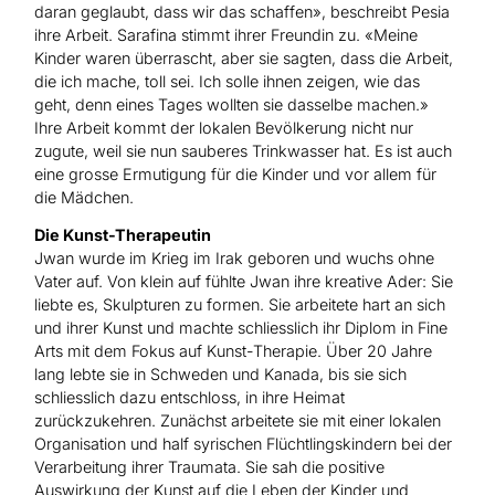
daran geglaubt, dass wir das schaffen», beschreibt Pesia
ihre Arbeit. Sarafina stimmt ihrer Freundin zu. «Meine
Kinder waren überrascht, aber sie sagten, dass die Arbeit,
die ich mache, toll sei. Ich solle ihnen zeigen, wie das
geht, denn eines Tages wollten sie dasselbe machen.»
Ihre Arbeit kommt der lokalen Bevölkerung nicht nur
zugute, weil sie nun sauberes Trinkwasser hat. Es ist auch
eine grosse Ermutigung für die Kinder und vor allem für
die Mädchen.
Die Kunst-Therapeutin
Jwan wurde im Krieg im Irak geboren und wuchs ohne
Vater auf. Von klein auf fühlte Jwan ihre kreative Ader: Sie
liebte es, Skulpturen zu formen. Sie arbeitete hart an sich
und ihrer Kunst und machte schliesslich ihr Diplom in Fine
Arts mit dem Fokus auf Kunst-Therapie. Über 20 Jahre
lang lebte sie in Schweden und Kanada, bis sie sich
schliesslich dazu entschloss, in ihre Heimat
zurückzukehren.
Zunächst arbeitete sie mit einer lokalen
Organisation und half syrischen Flüchtlingskindern bei der
Verarbeitung ihrer Traumata. Sie sah die positive
Auswirkung der Kunst auf die Leben der Kinder und