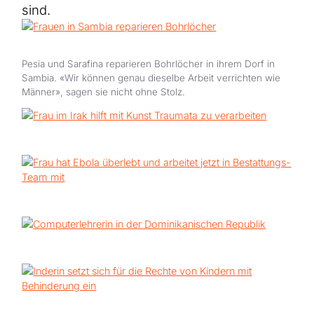
Hilfe für Sudan
sind.
Hilfe für Afghanistan
Alle Nothilfe-Projekte
Pesia und Sarafina reparieren Bohrlöcher in ihrem Dorf in
Sambia. «Wir können genau dieselbe Arbeit verrichten wie
Männer», sagen sie nicht ohne Stolz.