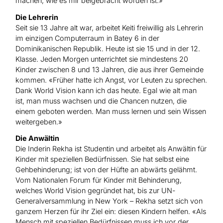
machen, wie es mir beigebracht worden ist.»
Die Lehrerin
Seit sie 13 Jahre alt war, arbeitet Keiti freiwillig als Lehrerin
im einzigen Computerraum in Batey 6 in der
Dominikanischen Republik. Heute ist sie 15 und in der 12.
Klasse. Jeden Morgen unterrichtet sie mindestens 20
Kinder zwischen 8 und 13 Jahren, die aus ihrer Gemeinde
kommen. «Früher hatte ich Angst, vor Leuten zu sprechen.
Dank World Vision kann ich das heute. Egal wie alt man
ist, man muss wachsen und die Chancen nutzen, die
einem geboten werden. Man muss lernen und sein Wissen
weitergeben.»
Die Anwältin
Die Inderin Rekha ist Studentin und arbeitet als Anwältin für
Kinder mit speziellen Bedürfnissen. Sie hat selbst eine
Gehbehinderung; ist von der Hüfte an abwärts gelähmt.
Vom Nationalen Forum für Kinder mit Behinderung,
welches World Vision gegründet hat, bis zur UN-
Generalversammlung in New York – Rekha setzt sich von
ganzem Herzen für ihr Ziel ein: diesen Kindern helfen. «Als
Mensch mit speziellen Bedürfnissen muss ich vor der