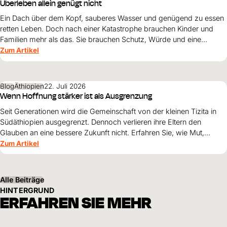
Überleben allein genügt nicht
Ein Dach über dem Kopf, sauberes Wasser und genügend zu essen
retten Leben. Doch nach einer Katastrophe brauchen Kinder und
Familien mehr als das. Sie brauchen Schutz, Würde und eine
Perspektive. Maribel Prada, Country Manager von World Vision
Zum Artikel
Venezuela, beschreibt, weshalb diese Grundsätze den
Wiederaufbau nach den Erdbeben prägen müssen und warum
Überleben allein nicht genügt.
Blog
Äthiopien
22. Juli 2026
Wenn Hoffnung stärker ist als Ausgrenzung
Seit Generationen wird die Gemeinschaft von der kleinen Tizita in
Südäthiopien ausgegrenzt. Dennoch verlieren ihre Eltern den
Glauben an eine bessere Zukunft nicht. Erfahren Sie, wie Mut,
Zusammenhalt und die Unterstützung von World Vision neue
Zum Artikel
Perspektiven für ihre Kinder schaffen.
Alle Beiträge
HINTERGRUND
ERFAHREN SIE MEHR