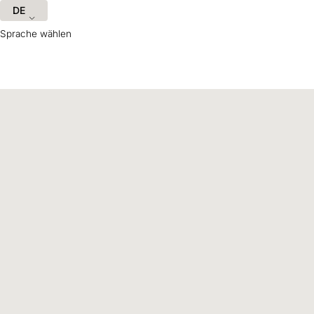
DE
Sprache wählen
Hilfreiche Informationen und Links
Adresse
Kinderhilfswerk
World Vision
Schweiz und Liechtenstein
Kriesbachstrasse 30
8600 Dübendorf
Kontakt
info@worldvision.ch
Tel
+41 44 510 15 15
Telefonzeiten:
Montag: