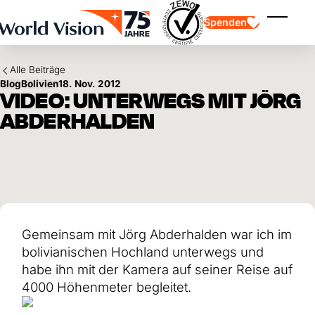
Skip to main content
Spenden
Menü ei
Alle Beiträge
Blog
Bolivien
18. Nov. 2012
VIDEO: UNTERWEGS MIT JÖRG
ABDERHALDEN
Kinderpatenschaft
Kinderpatenschaft
Vision und Werte
Gönnerschaft
Schwerpunkte
Freie Spende
Partner
Geschenkspende
Einsatzgebiete
Patenschaft für Kinder in Not
Thematische Spende
Gemeinsam mit Jörg Abderhalden war ich im
Wirkung und Erfolge
Mittelverwendung
Testament und Legat
bolivianischen Hochland unterwegs und
Jahresbericht und Finanzen
Philanthropie
Unternehmenskooperationen
habe ihn mit der Kamera auf seiner Reise auf
4000 Höhenmeter begleitet.
Afrika
Asien
Erdbeben Venezuela
Lateinamerika
Hilfe für Ukraine
Naher Osten und Europa