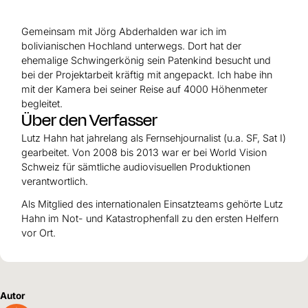
Hilfe für Sudan
Hilfe für Afghanistan
Alle Nothilfe-Projekte
Gemeinsam mit Jörg Abderhalden war ich im
bolivianischen Hochland unterwegs. Dort hat der
ehemalige Schwingerkönig sein Patenkind besucht und
bei der Projektarbeit kräftig mit angepackt. Ich habe ihn
mit der Kamera bei seiner Reise auf 4000 Höhenmeter
begleitet.
Über den Verfasser
Lutz Hahn hat jahrelang als Fernsehjournalist (u.a. SF, Sat I)
gearbeitet. Von 2008 bis 2013 war er bei World Vision
Schweiz für sämtliche audiovisuellen Produktionen
verantwortlich.
Als Mitglied des internationalen Einsatzteams gehörte Lutz
Hahn im Not- und Katastrophenfall zu den ersten Helfern
vor Ort.
Autor