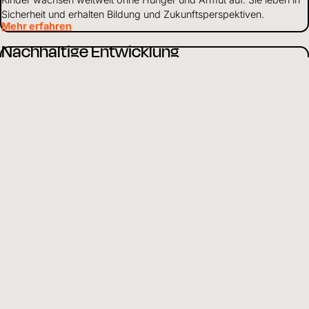
Sicherheit und erhalten Bildung und Zukunftsperspektiven.
Mehr erfahren
Nachhaltige Entwicklung
Wir arbeiten ganzheitlich, um Kinder in Not zu unterstützen. Je
nach Situation stehen einzelne Schwerpunkte im Vordergrund
unserer Arbeit.
Mehr erfahren
Über uns
Als weltweit tätiges Kinderhilfswerk setzen wir uns dafür ein, dass
Kinder gesund und geschützt aufwachsen und Zugang zu Bildung
haben.
Mehr erfahren
Mittelverwendung
Wir gehen verantwortungsvoll mit Finanzen und Ressourcen um
und leben Transparenz und Offenheit gegenüber Partnern und
Spendenden.
Mehr erfahren
DE