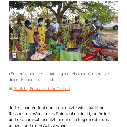
Hilfe für Sudan
Hilfe für Afghanistan
Alle Nothilfe-Projekte
«Frauen können es genauso gut» heisst die Kooperative
dieser Frauen im Tschad.
Jedes Land verfügt über ungenutzte wirtschaftliche
Ressourcen. Wird dieses Potenzial entdeckt, gefördert
und ökonomisch genutzt, erlebt eine Region oder das
ganze Land einen Aufschwung.