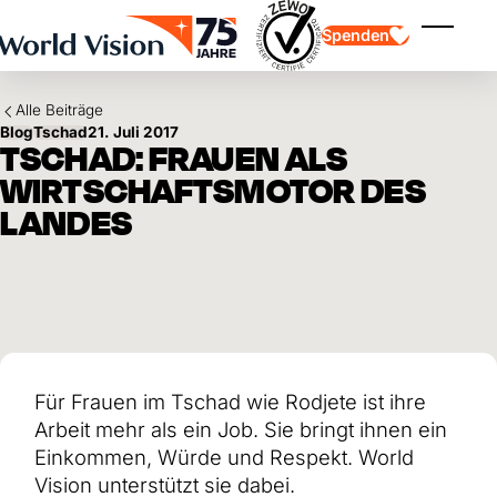
Skip to main content
Spenden
Menü ei
Alle Beiträge
Blog
Tschad
21. Juli 2017
TSCHAD: FRAUEN ALS
WIRTSCHAFTSMOTOR DES
LANDES
Kinderpatenschaft
Kinderpatenschaft
Vision und Werte
Gönnerschaft
Schwerpunkte
Freie Spende
Partner
Geschenkspende
Einsatzgebiete
Patenschaft für Kinder in Not
Thematische Spende
Wirkung und Erfolge
Mittelverwendung
Testament und Legat
Für Frauen im Tschad wie Rodjete ist ihre
Jahresbericht und Finanzen
Philanthropie
Unternehmenskooperationen
Arbeit mehr als ein Job. Sie bringt ihnen ein
Afrika
Einkommen, Würde und Respekt. World
Asien
Erdbeben Venezuela
Lateinamerika
Vision unterstützt sie dabei.
Hilfe für Ukraine
Naher Osten und Europa