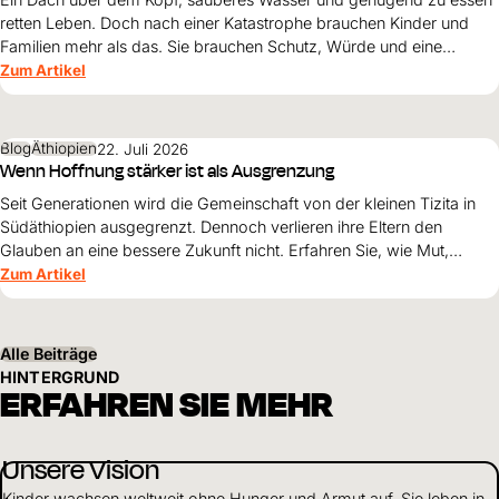
retten Leben. Doch nach einer Katastrophe brauchen Kinder und
Familien mehr als das. Sie brauchen Schutz, Würde und eine
Perspektive. Maribel Prada, Country Manager von World Vision
Zum Artikel
Venezuela, beschreibt, weshalb diese Grundsätze den
Wiederaufbau nach den Erdbeben prägen müssen und warum
Überleben allein nicht genügt.
Blog
Äthiopien
22. Juli 2026
Wenn Hoffnung stärker ist als Ausgrenzung
Seit Generationen wird die Gemeinschaft von der kleinen Tizita in
Südäthiopien ausgegrenzt. Dennoch verlieren ihre Eltern den
Glauben an eine bessere Zukunft nicht. Erfahren Sie, wie Mut,
Zusammenhalt und die Unterstützung von World Vision neue
Zum Artikel
Perspektiven für ihre Kinder schaffen.
Alle Beiträge
HINTERGRUND
ERFAHREN SIE MEHR
Unsere Vision
Kinder wachsen weltweit ohne Hunger und Armut auf. Sie leben in