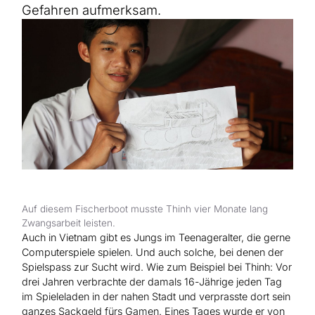
Hilfe für Sudan
Gefahren aufmerksam.
Hilfe für Afghanistan
Alle Nothilfe-Projekte
Auf diesem Fischerboot musste Thinh vier Monate lang
Zwangsarbeit leisten.
Auch in Vietnam gibt es Jungs im Teenageralter, die gerne
Computerspiele spielen. Und auch solche, bei denen der
Spielspass zur Sucht wird. Wie zum Beispiel bei Thinh: Vor
drei Jahren verbrachte der damals 16-Jährige jeden Tag
im Spieleladen in der nahen Stadt und verprasste dort sein
ganzes Sackgeld fürs Gamen. Eines Tages wurde er von