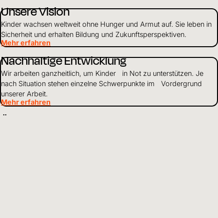
Unsere Vision
Kinder wachsen weltweit ohne Hunger und Armut auf. Sie leben in
Sicherheit und erhalten Bildung und Zukunftsperspektiven.
Mehr erfahren
Nachhaltige Entwicklung
Wir arbeiten ganzheitlich, um Kinder in Not zu unterstützen. Je
nach Situation stehen einzelne Schwerpunkte im Vordergrund
unserer Arbeit.
Mehr erfahren
Über uns
Als weltweit tätiges Kinderhilfswerk setzen wir uns dafür ein, dass
Kinder gesund und geschützt aufwachsen und Zugang zu Bildung
haben.
Mehr erfahren
Mittelverwendung
Wir gehen verantwortungsvoll mit Finanzen und Ressourcen um
und leben Transparenz und Offenheit gegenüber Partnern und
Spendenden.