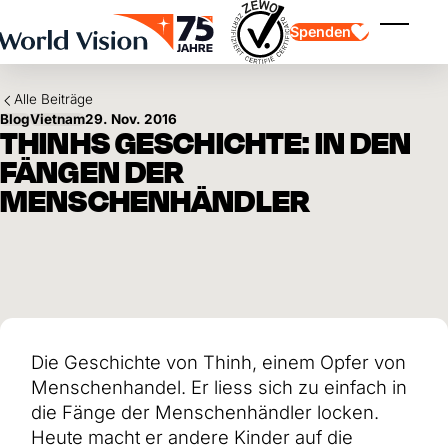
Skip to main content
Spenden
Menü ei
Alle Beiträge
Blog
Vietnam
29. Nov. 2016
THINHS GESCHICHTE: IN DEN
FÄNGEN DER
MENSCHENHÄNDLER
Kinderpatenschaft
Kinderpatenschaft
Vision und Werte
Gönnerschaft
Schwerpunkte
Freie Spende
Partner
Geschenkspende
Einsatzgebiete
Patenschaft für Kinder in Not
Thematische Spende
Wirkung und Erfolge
Mittelverwendung
Testament und Legat
Die Geschichte von Thinh, einem Opfer von
Jahresbericht und Finanzen
Philanthropie
Unternehmenskooperationen
Menschenhandel. Er liess sich zu einfach in
Afrika
die Fänge der Menschenhändler locken.
Asien
Erdbeben Venezuela
Lateinamerika
Heute macht er andere Kinder auf die
Hilfe für Ukraine
Naher Osten und Europa