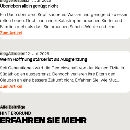
Blog
Venezuela
24. Juli 2026
Überleben allein genügt nicht
Ein Dach über dem Kopf, sauberes Wasser und genügend zu essen
retten Leben. Doch nach einer Katastrophe brauchen Kinder und
Familien mehr als das. Sie brauchen Schutz, Würde und eine
Perspektive. Maribel Prada, Country Manager von World Vision
Zum Artikel
Venezuela, beschreibt, weshalb diese Grundsätze den
Wiederaufbau nach den Erdbeben prägen müssen und warum
Überleben allein nicht genügt.
Blog
Äthiopien
22. Juli 2026
Wenn Hoffnung stärker ist als Ausgrenzung
Seit Generationen wird die Gemeinschaft von der kleinen Tizita in
Südäthiopien ausgegrenzt. Dennoch verlieren ihre Eltern den
Glauben an eine bessere Zukunft nicht. Erfahren Sie, wie Mut,
Zusammenhalt und die Unterstützung von World Vision neue
Zum Artikel
Perspektiven für ihre Kinder schaffen.
Alle Beiträge
HINTERGRUND
ERFAHREN SIE MEHR