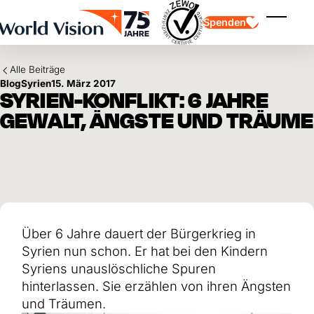
Skip to main content
Spenden
Menü ei
Alle Beiträge
Blog
Syrien
15. März 2017
SYRIEN-KONFLIKT: 6 JAHRE
GEWALT, ÄNGSTE UND TRÄUME
Kinderpatenschaft
Kinderpatenschaft
Vision und Werte
Gönnerschaft
Schwerpunkte
Freie Spende
Partner
Geschenkspende
Einsatzgebiete
Patenschaft für Kinder in Not
Thematische Spende
Über 6 Jahre dauert der Bürgerkrieg in
Wirkung und Erfolge
Mittelverwendung
Testament und Legat
Syrien nun schon. Er hat bei den Kindern
Jahresbericht und Finanzen
Philanthropie
Unternehmenskooperationen
Syriens unauslöschliche Spuren
hinterlassen. Sie erzählen von ihren Ängsten
Afrika
Asien
Erdbeben Venezuela
und Träumen.
Lateinamerika
Hilfe für Ukraine
Naher Osten und Europa