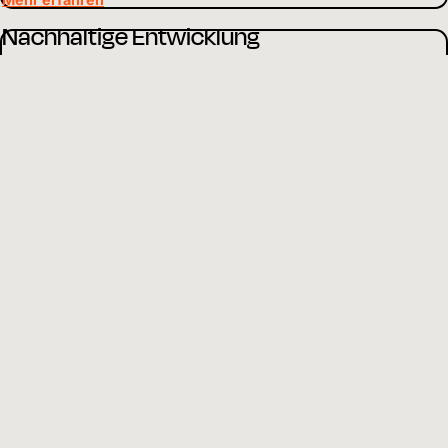
Nachhaltige Entwicklung
Wir arbeiten ganzheitlich, um Kinder in Not zu unterstützen. Je
nach Situation stehen einzelne Schwerpunkte im Vordergrund
unserer Arbeit.
Mehr erfahren
Über uns
Als weltweit tätiges Kinderhilfswerk setzen wir uns dafür ein, dass
Kinder gesund und geschützt aufwachsen und Zugang zu Bildung
haben.
Mehr erfahren
Mittelverwendung
Wir gehen verantwortungsvoll mit Finanzen und Ressourcen um
und leben Transparenz und Offenheit gegenüber Partnern und
Spendenden.
Mehr erfahren
DE
Sprache wählen