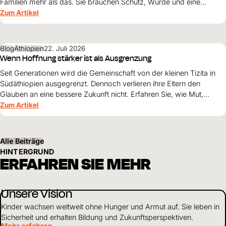
Familien mehr als das. Sie brauchen Schutz, Würde und eine
Perspektive. Maribel Prada, Country Manager von World Vision
Zum Artikel
Venezuela, beschreibt, weshalb diese Grundsätze den
Wiederaufbau nach den Erdbeben prägen müssen und warum
Überleben allein nicht genügt.
Blog
Äthiopien
22. Juli 2026
Wenn Hoffnung stärker ist als Ausgrenzung
Seit Generationen wird die Gemeinschaft von der kleinen Tizita in
Südäthiopien ausgegrenzt. Dennoch verlieren ihre Eltern den
Glauben an eine bessere Zukunft nicht. Erfahren Sie, wie Mut,
Zusammenhalt und die Unterstützung von World Vision neue
Zum Artikel
Perspektiven für ihre Kinder schaffen.
Alle Beiträge
HINTERGRUND
ERFAHREN SIE MEHR
Unsere Vision
Kinder wachsen weltweit ohne Hunger und Armut auf. Sie leben in
Sicherheit und erhalten Bildung und Zukunftsperspektiven.
Mehr erfahren