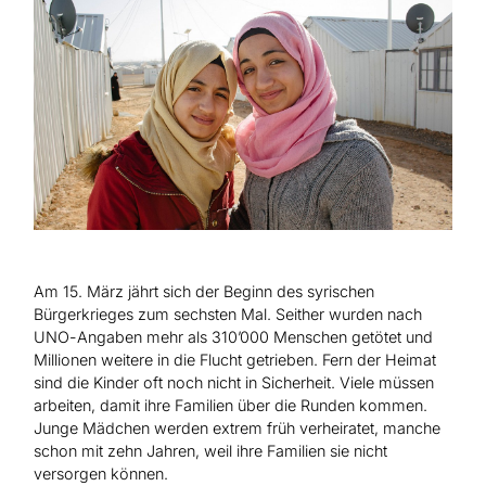
Hilfe für Sudan
Hilfe für Afghanistan
Alle Nothilfe-Projekte
Am 15. März jährt sich der Beginn des syrischen
Bürgerkrieges zum sechsten Mal. Seither wurden nach
UNO-Angaben mehr als 310’000 Menschen getötet und
Millionen weitere in die Flucht getrieben. Fern der Heimat
sind die Kinder oft noch nicht in Sicherheit. Viele müssen
arbeiten, damit ihre Familien über die Runden kommen.
Junge Mädchen werden extrem früh verheiratet, manche
schon mit zehn Jahren, weil ihre Familien sie nicht
versorgen können.