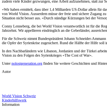
zudem viele Kinder gezwungen, eine Arbeit aufzunehmen, statt zur S
«Wir haben ermittelt, dass über 1,4 Milliarden US-Dollar allein für d
von World Vision. Ausserdem müsse der freie und sichere Zugang zu S
Situation nicht besser aus. «Durch ständige Kürzungen bei der Vers
Conny Lenneberg, die bei World Vision verantwortlich ist für die Reg
Jahrzehnt. Wir appellieren eindringlich an die Geberländer, ausreiche
Für die Schweiz nimmt Bundespräsident Johann Schneider-Ammann an
die Opfer der Syrienkrise zugesichert. Rund die Hälfte der Hilfe soll
In den Nachbarländern wie Libanon, Jordanien und der Türkei arbeitet
Vision zu den Folgen des Syrienkrieges «The Cost of War».
Unter
nolostgeneration.org
finden Sie weitere Geschichten und Hinte
Autor
World Vision Schweiz
Kinderhilfswerk
Information