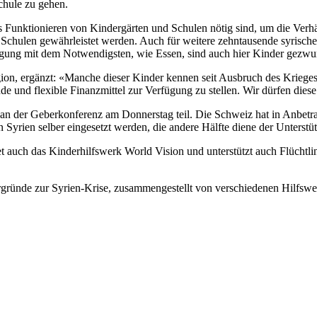
chule zu gehen.
as Funktionieren von Kindergärten und Schulen nötig sind, um die Verhäl
chulen gewährleistet werden. Auch für weitere zehntausende syrische 
orgung mit dem Notwendigsten, wie Essen, sind auch hier Kinder gezwun
ion, ergänzt: «Manche dieser Kinder kennen seit Ausbruch des Krieges 
nde und flexible Finanzmittel zur Verfügung zu stellen. Wir dürfen die
 der Geberkonferenz am Donnerstag teil. Die Schweiz hat in Anbetrac
 in Syrien selber eingesetzt werden, die andere Hälfte diene der Unters
 auch das Kinderhilfswerk World Vision und unterstützt auch Flüchtlin
rgründe zur Syrien-Krise, zusammengestellt von verschiedenen Hilfswe