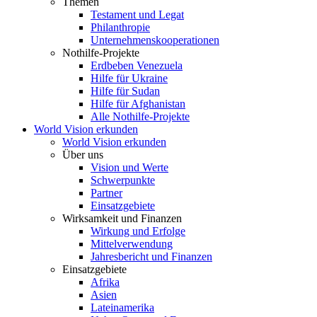
Themen
Testament und Legat
Philanthropie
Unternehmenskooperationen
Nothilfe-Projekte
Erdbeben Venezuela
Hilfe für Ukraine
Hilfe für Sudan
Hilfe für Afghanistan
Alle Nothilfe-Projekte
World Vision erkunden
World Vision erkunden
Über uns
Vision und Werte
Schwerpunkte
Partner
Einsatzgebiete
Wirksamkeit und Finanzen
Wirkung und Erfolge
Mittelverwendung
Jahresbericht und Finanzen
Einsatzgebiete
Afrika
Asien
Lateinamerika