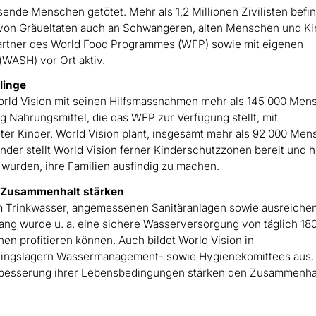
ende Menschen getötet. Mehr als 1,2 Millionen Zivilisten befi
al von Gräueltaten auch an Schwangeren, alten Menschen und K
s Partner des World Food Programmes (WFP) sowie mit eigenen
(WASH) vor Ort aktiv.
linge
orld Vision mit seinen Hilfsmassnahmen mehr als 145 000 Men
ng Nahrungsmittel, die das WFP zur Verfügung stellt, mit
er Kinder. World Vision plant, insgesamt mehr als 92 000 Me
nder stellt World Vision ferner Kinderschutzzonen bereit und hi
t wurden, ihre Familien ausfindig zu machen.
 Zusammenhalt stärken
m Trinkwasser, angemessenen Sanitäranlagen sowie ausreiche
ng wurde u. a. eine sichere Wasserversorgung von täglich 18
hen profitieren können. Auch bildet World Vision in
htlingslagern Wassermanagement- sowie Hygienekomittees aus.
erbesserung ihrer Lebensbedingungen stärken den Zusammenha