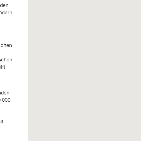
nden
indern
schen
nschen
lft
nden
0 000
lt