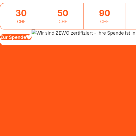
30
50
90
CHF
CHF
CHF
Zur Spende