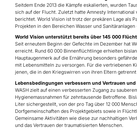
Seitdem Ende 2013 die Kämpfe eskalierten, wurden Taus
sich auf der Flucht. Zuletzt hatte Amnesty Internation
berichtet. World Vision ist trotz der prekären Lage al
Projekten in den Bereichen Wasser und Sanitäranlagen 
World Vision unterstützt bereits über 145 000 Flücht
Seit erneutem Beginn der Gefechte im Dezember hat W
erreicht. Rund 60 000 Binnenflüchtlinge erhielten bisla
Hauptaugenmerk auf die Ernährung besonders gefährdet
mit Lebensmitteln zu versorgen. Für die vertriebenen Ki
jenen, die in den Kriegswirren von ihren Eltern getrenn
Lebensbedingungen verbessern und Vertrauen und
WASH zielt auf einen verbesserten Zugang zu saubere
Hygienemassnahmen für zehntausende Betroffene. Bisla
Liter sichergestellt, von der pro Tag über 12 000 Mensc
Dorfgemeinschaften des Projektgebiets sowie in Flüc
Gemeinsame Aktivitäten wie diese zur nachhaltigen V
und das Vertrauen der traumatisierten Menschen.