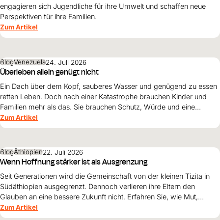
engagieren sich Jugendliche für ihre Umwelt und schaffen neue
Perspektiven für ihre Familien.
Zum Artikel
Blog
Venezuela
24. Juli 2026
Überleben allein genügt nicht
Ein Dach über dem Kopf, sauberes Wasser und genügend zu essen
retten Leben. Doch nach einer Katastrophe brauchen Kinder und
Familien mehr als das. Sie brauchen Schutz, Würde und eine
Perspektive. Maribel Prada, Country Manager von World Vision
Zum Artikel
Venezuela, beschreibt, weshalb diese Grundsätze den
Wiederaufbau nach den Erdbeben prägen müssen und warum
Überleben allein nicht genügt.
Blog
Äthiopien
22. Juli 2026
Wenn Hoffnung stärker ist als Ausgrenzung
Seit Generationen wird die Gemeinschaft von der kleinen Tizita in
Südäthiopien ausgegrenzt. Dennoch verlieren ihre Eltern den
Glauben an eine bessere Zukunft nicht. Erfahren Sie, wie Mut,
Zusammenhalt und die Unterstützung von World Vision neue
Zum Artikel
Perspektiven für ihre Kinder schaffen.