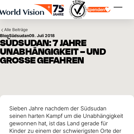
Skip to main content
Spenden
Menü ei
Alle Beiträge
Blog
Südsudan
09. Juli 2018
SÜDSUDAN: 7 JAHRE
UNABHÄNGIGKEIT – UND
GROSSE GEFAHREN
Kinderpatenschaft
Kinderpatenschaft
Vision und Werte
Gönnerschaft
Schwerpunkte
Freie Spende
Partner
Geschenkspende
Einsatzgebiete
Patenschaft für Kinder in Not
Thematische Spende
Wirkung und Erfolge
Mittelverwendung
Testament und Legat
Sieben Jahre nachdem der Südsudan
Jahresbericht und Finanzen
Philanthropie
Unternehmenskooperationen
seinen harten Kampf um die Unabhängigkeit
Afrika
gewonnen hat, ist das Land gerade für
Asien
Erdbeben Venezuela
Lateinamerika
Kinder zu einem der schwierigsten Orte der
Hilfe für Ukraine
Naher Osten und Europa