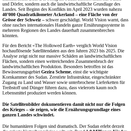
und Dörfer, sondern auch die landwirtschaftliche Grundlage des
Landes. Seit Beginn des Konflikts im April 2023 wurden nahezu
40’000 Quadratkilometer Ackerland – eine Fläche von der
Grösse der Schweiz –
schwer geschädigt. World Vision warnt, dass
ohne rasches internationales Handeln ganze Ernährungssysteme in
mehreren Regionen des Landes dauerhaft zusammenbrechen
könnten.
Für den Bericht «The Hollowed Earth» verglich World Vision
hochauflösende Satellitendaten aus den Jahren 2023 bis 2025. Die
Analyse zeigt nicht nur massive Schäden an landwirtschaftlichen
Flächen, sondern einen weitreichenden Zusammenbruch der
landwirtschaftlichen Produktion. Besonders betroffen ist das
Bewässerungsgebiet
Gezira Scheme
, einst die wichtigste
Kornkammer des Sudan. Zerstörte Infrastruktur, eingeschränkter
Zugang zu Land und Wasser sowie unterbrochene Lieferketten für
Treibstoff und Dünger führen dazu, dass vielerorts kaum noch
Lebensmittel produziert werden können.
Die Satellitenbilder dokumentieren damit nicht nur die Folgen
des Krieges – sie zeigen, wie die Ernährungsgrundlage eines
ganzen Landes schwindet.
Die humanitären Folgen sind dramatisch. Der Sudan erlebt derzeit