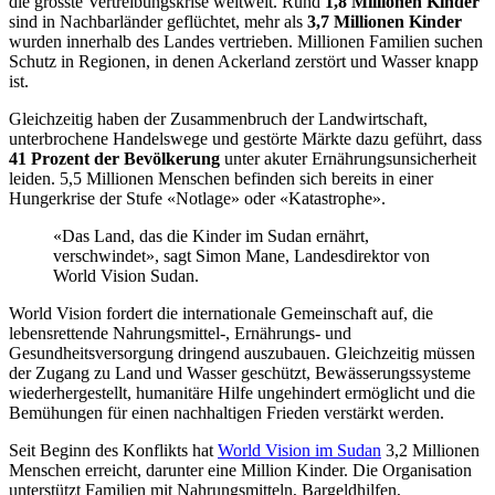
die grösste Vertreibungskrise weltweit. Rund
1,8 Millionen Kinder
sind in Nachbarländer geflüchtet, mehr als
3,7 Millionen Kinder
wurden innerhalb des Landes vertrieben. Millionen Familien suchen
Schutz in Regionen, in denen Ackerland zerstört und Wasser knapp
ist.
Gleichzeitig haben der Zusammenbruch der Landwirtschaft,
unterbrochene Handelswege und gestörte Märkte dazu geführt, dass
41 Prozent der Bevölkerung
unter akuter Ernährungsunsicherheit
leiden. 5,5 Millionen Menschen befinden sich bereits in einer
Hungerkrise der Stufe «Notlage» oder «Katastrophe».
«Das Land, das die Kinder im Sudan ernährt,
verschwindet», sagt Simon Mane, Landesdirektor von
World Vision Sudan.
World Vision fordert die internationale Gemeinschaft auf, die
lebensrettende Nahrungsmittel-, Ernährungs- und
Gesundheitsversorgung dringend auszubauen. Gleichzeitig müssen
der Zugang zu Land und Wasser geschützt, Bewässerungssysteme
wiederhergestellt, humanitäre Hilfe ungehindert ermöglicht und die
Bemühungen für einen nachhaltigen Frieden verstärkt werden.
Seit Beginn des Konflikts hat
World Vision im Sudan
3,2 Millionen
Menschen erreicht, darunter eine Million Kinder. Die Organisation
unterstützt Familien mit Nahrungsmitteln, Bargeldhilfen,