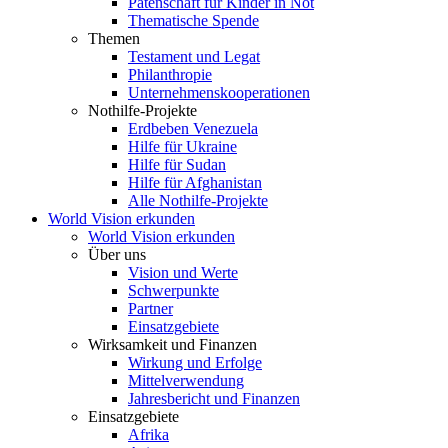
Patenschaft für Kinder in Not
Thematische Spende
Themen
Testament und Legat
Philanthropie
Unternehmenskooperationen
Nothilfe-Projekte
Erdbeben Venezuela
Hilfe für Ukraine
Hilfe für Sudan
Hilfe für Afghanistan
Alle Nothilfe-Projekte
World Vision erkunden
World Vision erkunden
Über uns
Vision und Werte
Schwerpunkte
Partner
Einsatzgebiete
Wirksamkeit und Finanzen
Wirkung und Erfolge
Mittelverwendung
Jahresbericht und Finanzen
Einsatzgebiete
Afrika