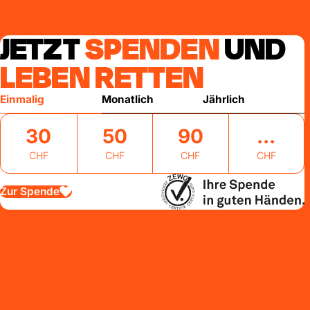
JETZT
SPENDEN
UND
LEBEN RETTEN
Einmalig
Monatlich
Jährlich
30
50
90
CHF
CHF
CHF
CHF
Zur Spende