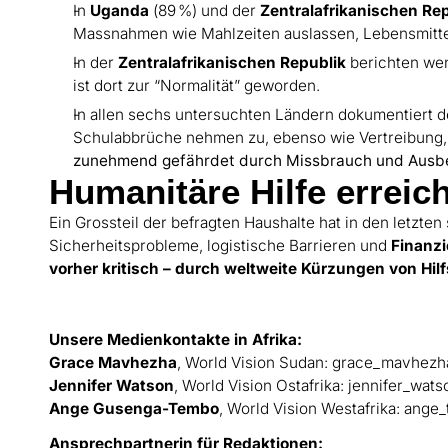
In
Uganda
(89 %) und der
Zentralafrikanischen Re
Massnahmen wie Mahlzeiten auslassen, Lebensmittel
In der
Zentralafrikanischen Republik
berichten wen
ist dort zur “Normalität” geworden.
In allen sechs untersuchten Ländern dokumentiert 
Schulabbrüche nehmen zu, ebenso wie Vertreibung,
zunehmend gefährdet durch Missbrauch und Ausb
Humanitäre Hilfe erreich
Ein Grossteil der befragten Haushalte hat in den letzt
Sicherheitsprobleme, logistische Barrieren und
Finanz
vorher kritisch – durch weltweite Kürzungen von Hilf
Unsere Medienkontakte in Afrika:
Grace Mavhezha
, World Vision Sudan: grace_mavhez
Jennifer Watson
, World Vision Ostafrika: jennifer_wa
Ange Gusenga-Tembo
, World Vision Westafrika: ang
Ansprechpartnerin für Redaktionen: