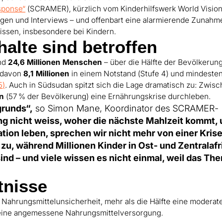
sponse“
(SCRAMER), kürzlich vom Kinderhilfswerk World Visio
ungen und Interviews – und offenbart eine alarmierende Zunahm
issen, insbesondere bei Kindern.
alte sind betroffen
und
24,6 Millionen Menschen
– über die Hälfte der Bevölkerung
, davon
8,1 Millionen
in einem Notstand (Stufe 4) und mindeste
5)
. Auch in Südsudan spitzt sich die Lage dramatisch zu: Zwis
en
(57 % der Bevölkerung) eine Ernährungskrise durchleben.
grunds“,
so Simon Mane, Koordinator des SCRAMER-
ng nicht weiss, woher die nächste Mahlzeit kommt,
ion leben, sprechen wir nicht mehr von einer Krise
zu, während Millionen Kinder in Ost- und Zentralafr
d – und viele wissen es nicht einmal, weil das Th
tnisse
Nahrungsmittelunsicherheit, mehr als die Hälfte eine moderat
eine angemessene Nahrungsmittelversorgung.