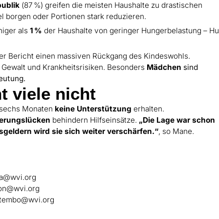
publik
(87 %) greifen die meisten Haushalte zu drastischen
 borgen oder Portionen stark reduzieren.
iger als
1
%
der Haushalte von geringer Hungerbelastung – H
der Bericht einen massiven Rückgang des Kindeswohls.
 Gewalt und Krankheitsrisiken. Besonders
Mädchen
sind
eutung.
t viele nicht
en sechs Monaten
keine Unterstützung
erhalten.
ierungslücken
behindern Hilfseinsätze.
„Die Lage war schon
sgeldern wird sie sich weiter verschärfen.“
, so Mane.
ha@wvi.org
tson@wvi.org
e_tembo@wvi.org