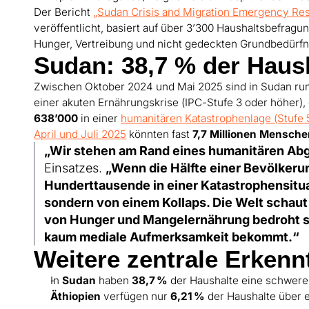
Der Bericht
„Sudan Crisis and Migration Emergency Re
veröffentlicht, basiert auf über 3’300 Haushaltsbefrag
Hunger, Vertreibung und nicht gedeckten Grundbedürfn
Sudan: 38,7 % der Haush
Zwischen Oktober 2024 und Mai 2025 sind in Sudan r
einer akuten Ernährungskrise (IPC-Stufe 3 oder höher)
638’000
in einer
humanitären Katastrophenlage (Stufe 
April und Juli 2025
könnten fast
7,7 Millionen Mensch
„Wir stehen am Rand eines humanitären Ab
Einsatzes.
„Wenn die Hälfte einer Bevölkeru
Hunderttausende in einer Katastrophensituat
sondern von einem Kollaps. Die Welt schaut 
von Hunger und Mangelernährung bedroht sin
kaum mediale Aufmerksamkeit bekommt.“
Weitere zentrale Erkenn
In
Sudan
haben
38,7
%
der Haushalte eine schwere 
Äthiopien
verfügen nur
6,21
%
der Haushalte über 