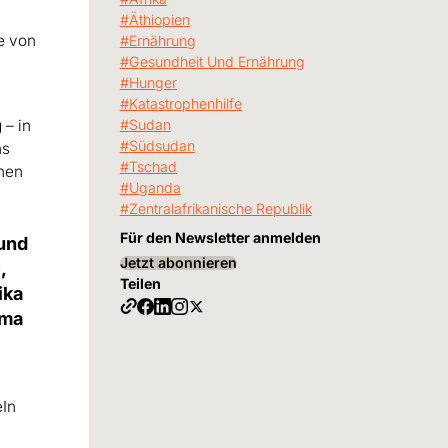
n
Äthiopien
e von
Ernährung
Gesundheit Und Ernährung
Hunger
Katastrophenhilfe
 – in
Sudan
Südsudan
ns
Tschad
chen
Uganda
Zentralafrikanische Republik
Für den Newsletter anmelden
 und
Jetzt abonnieren
,
Teilen
ika
ema
eIn