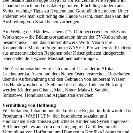
Die Sesamstrasse-Puppe Raya hat vor Kurzem unsere Projekte im
Libanon besucht und uns dabei geholfen, Flüchtlingskindern aus
Syrien wichtige Tipps zu Hygiene und Gesundheit zu geben. Unter
anderem wie man sich richtig die Hände wäscht, denn das kann der
Ausbreitung von Krankheiten vorbeugen.
Am Welttag des Händewaschens (15. Oktober) erweitern «Sesame
Workshop» – die Bildungsorganisation hinter der TV-Kultsendung
Sesamstrasse – und das Kinderhilfswerk World Vision ihre
Kooperation. Mit dem Programm «WASH UP!» wollen sie Kindern
aus unterentwickelten Regionen oder Krisengebieten kindgerecht
lebensrettende Hygiene-Massnahmen nahebringen.
Die Zusammenarbeit wird sich nun auf 11 Länder in Afrika,
Lateinamerika, Asien und dem Nahen Osten erstrecken. Botschaften
über die Aufbewahrung und den Gebrauch von sauberem Wasser,
das Händewaschen mit Seife und die richtige Toiletten-Nutzung
werden Kinder aus Ghana, Mali, Niger, Malawi, Sambia,
Simbabwe, Honduras und Afghanistan erreichen.
Vermittlung von Hoffnung
Für Jordanien, Libanon und die kurdische Region im Irak wurde das
Programm «WASH UP!» den besonderen sozialen und
emotionalen Bedürfnissen geflüchteter Kinder aus Syrien angepasst.
Bei ihnen geht es auch um den Umgang mit Gefühlen, um die
Vermittlung von Hoffnung, um Übungen in Konflikt-Lösungen und