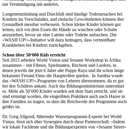
um Verständigung mit anderen.
Lungenentzündung und Durchfall sind häufige Todesursachen bei
Kindern im Vorschulalter, und einfache Gewohnheiten können ihre
Gesundheit messbar verbessern. Schon kleine Kinder können gut
lernen, sich vor dem Essen die Hände zu waschen oder Schuhe
anzuziehen, bevor sie eine Latrine oder Toilette aufsuchen. Die
«WASH UP!»-Initiative will dazu beitragen, dass vermeidbare
Krankheiten bei Kindern zurückgehen.
Schon über 50‘000 Kids erreicht
Seit 2015 arbeiten World Vision und Sesame Workshop in Afrika
zusammen – mit Filmen, Spielmatten, Büchern und Liedern, in
denen jeweils die jetzt 6 Jahre alte Puppe Raya und ihr schon lange
bekannter Freund Elmo die Hauptrollen spielen. In Sambia wurde
das «WASH UP!»-Programm von Lehrern übernommen, da es gut
bei den Schülern ankam. Auch das Bildungsministerium unterstützt
es. Mehr als 50‘000 Kinder wurden seit dem Start erreicht, und sie
sind ermutigt worden, die eingeübten Praktiken auch nach Hause in
ihre Familien zu tragen, so dass die Reichweite des Programms noch
größer ist.
Dr. Greg Allgood, führender Wasserprogramm-Experte bei World
Vision, freut sich über Synergien durch diese Partnerschaft: «Indem
wir lokale Fachleute und die Bildungsexperten von «Sesame Street»