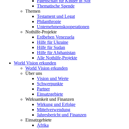
Patenschaft für Kinder in Not
Thematische Spende
Themen
Testament und Legat
Philanthropie
Unternehmenskooperationen
Nothilfe-Projekte
Erdbeben Venezuela
Hilfe für Ukraine
Hilfe für Sudan
Hilfe für Afghanistan
Alle Nothilfe-Projekte
World Vision erkunden
World Vision erkunden
Über uns
Vision und Werte
Schwerpunkte
Partner
Einsatzgebiete
Wirksamkeit und Finanzen
Wirkung und Erfolge
Mittelverwendung
Jahresbericht und Finanzen
Einsatzgebiete
Afrika