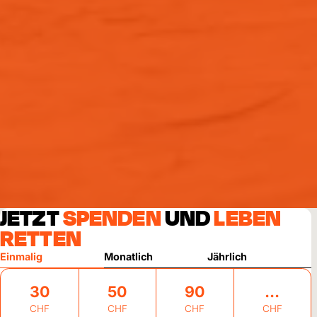
JETZT
SPENDEN
UND
LEBEN
RETTEN
Einmalig
Monatlich
Jährlich
30
50
90
CHF
CHF
CHF
CHF