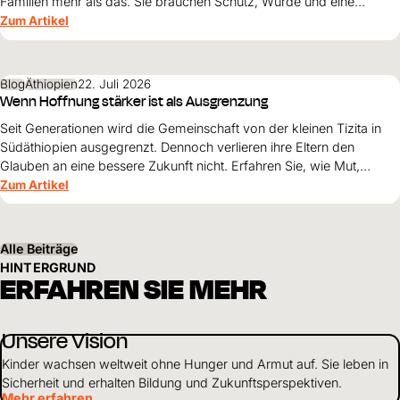
Familien mehr als das. Sie brauchen Schutz, Würde und eine
Perspektive. Maribel Prada, Country Manager von World Vision
Zum Artikel
Venezuela, beschreibt, weshalb diese Grundsätze den
Wiederaufbau nach den Erdbeben prägen müssen und warum
Überleben allein nicht genügt.
Blog
Äthiopien
22. Juli 2026
Wenn Hoffnung stärker ist als Ausgrenzung
Seit Generationen wird die Gemeinschaft von der kleinen Tizita in
Südäthiopien ausgegrenzt. Dennoch verlieren ihre Eltern den
Glauben an eine bessere Zukunft nicht. Erfahren Sie, wie Mut,
Zusammenhalt und die Unterstützung von World Vision neue
Zum Artikel
Perspektiven für ihre Kinder schaffen.
Alle Beiträge
HINTERGRUND
ERFAHREN SIE MEHR
Unsere Vision
Kinder wachsen weltweit ohne Hunger und Armut auf. Sie leben in
Sicherheit und erhalten Bildung und Zukunftsperspektiven.
Mehr erfahren