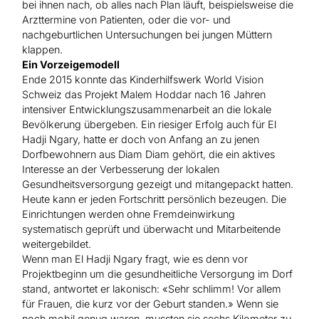
bei ihnen nach, ob alles nach Plan läuft, beispielsweise die
Arzttermine von Patienten, oder die vor- und
nachgeburtlichen Untersuchungen bei jungen Müttern
klappen.
Ein Vorzeigemodell
Ende 2015 konnte das Kinderhilfswerk World Vision
Schweiz das Projekt Malem Hoddar nach 16 Jahren
intensiver Entwicklungszusammenarbeit an die lokale
Bevölkerung übergeben. Ein riesiger Erfolg auch für El
Hadji Ngary, hatte er doch von Anfang an zu jenen
Dorfbewohnern aus Diam Diam gehört, die ein aktives
Interesse an der Verbesserung der lokalen
Gesundheitsversorgung gezeigt und mitangepackt hatten.
Heute kann er jeden Fortschritt persönlich bezeugen. Die
Einrichtungen werden ohne Fremdeinwirkung
systematisch geprüft und überwacht und Mitarbeitende
weitergebildet.
Wenn man El Hadji Ngary fragt, wie es denn vor
Projektbeginn um die gesundheitliche Versorgung im Dorf
stand, antwortet er lakonisch: «Sehr schlimm! Vor allem
für Frauen, die kurz vor der Geburt standen.» Wenn sie
noch mobil genug waren, mussten sie sechs Kilometer zu