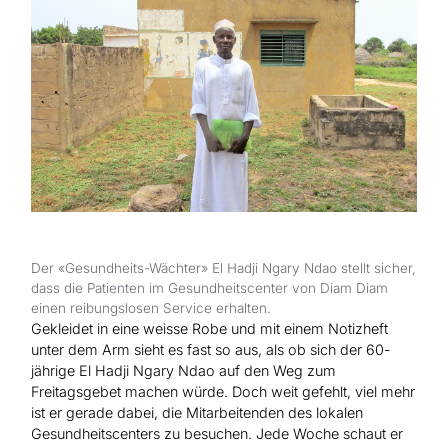
Hilfe für Sudan
Hilfe für Afghanistan
Alle Nothilfe-Projekte
Der «Gesundheits-Wächter» El Hadji Ngary Ndao stellt sicher,
dass die Patienten im Gesundheitscenter von Diam Diam
einen reibungslosen Service erhalten.
Gekleidet in eine weisse Robe und mit einem Notizheft
unter dem Arm sieht es fast so aus, als ob sich der 60-
jährige El Hadji Ngary Ndao auf den Weg zum
Freitagsgebet machen würde. Doch weit gefehlt, viel mehr
ist er gerade dabei, die Mitarbeitenden des lokalen
Gesundheitscenters zu besuchen. Jede Woche schaut er