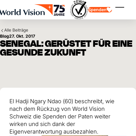
Skip to main content
Spenden
Menü ei
Alle Beiträge
Blog
27. Okt. 2017
SENEGAL: GERÜSTET FÜR EINE
GESUNDE ZUKUNFT
Kinderpatenschaft
Kinderpatenschaft
Vision und Werte
Gönnerschaft
Schwerpunkte
Freie Spende
Partner
Geschenkspende
Einsatzgebiete
Patenschaft für Kinder in Not
Thematische Spende
El Hadji Ngary Ndao (60) beschreibt, wie
Wirkung und Erfolge
Mittelverwendung
Testament und Legat
nach dem Rückzug von World Vision
Jahresbericht und Finanzen
Philanthropie
Unternehmenskooperationen
Schweiz die Spenden der Paten weiter
wirken und sich dank der
Afrika
Asien
Erdbeben Venezuela
Eigenverantwortung ausbezahlen.
Lateinamerika
Hilfe für Ukraine
Naher Osten und Europa