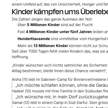
einem Umfeld auf, das von Unsicherheit, Hunger und fe
Kinder kämpfen ums Überleb
Die Zahlen zeigen das ganze Ausmass der Not:
Über
5 Millionen Kinder
sind auf der Flucht
Fast
4 Millionen Kinder unter fünf Jahren
leiden a
Hunderttausende
sind unmittelbar vom Hungertod 
Mehr als
13 Millionen Kinder
können nicht zur Schu
Seit über 1’000 Tagen fehlt vielen Kindern das, was si
Hoffnung.
„Kinder wünschen sich nichts sehnlicher als Sicherhei
Alltag bestimmen, bleibt ihnen diese Chance verwehrt“,
Aisha (11) lebt im Sabreen-Camp für Binnenvertriebene i
„Ich möchte schlafen können, ohne die Gerä
Hadeel (10) musste mit ihrer Familie in den Südsudan fli
„Ich wünsche mir, in mein Dorf zurückzugeh
Gamal (12) lebt in einem Camp in Süd-Darfur. Sein grös