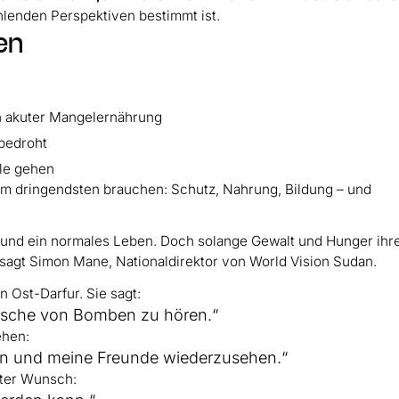
hlenden Perspektiven bestimmt ist.
en
n akuter Mangelernährung
bedroht
le gehen
e am dringendsten brauchen: Schutz, Nahrung, Bildung – und
t und ein normales Leben. Doch solange Gewalt und Hunger ihr
 sagt Simon Mane, Nationaldirektor von World Vision Sudan.
n Ost-Darfur. Sie sagt:
usche von Bomben zu hören.“
ehen:
en und meine Freunde wiederzusehen.“
ster Wunsch: