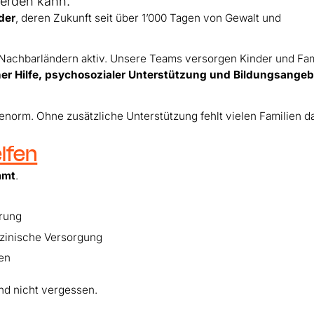
 werden kann.“
der
, deren Zukunft seit über 1’000 Tagen von Gewalt und
n Nachbarländern aktiv. Unsere Teams versorgen Kinder und Fam
er Hilfe, psychosozialer Unterstützung und Bildungsange
enorm. Ohne zusätzliche Unterstützung fehlt vielen Familien d
lfen
mmt
.
hrung
zinische Versorgung
ven
nd nicht vergessen.