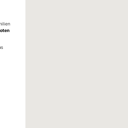
ilien
boten
as