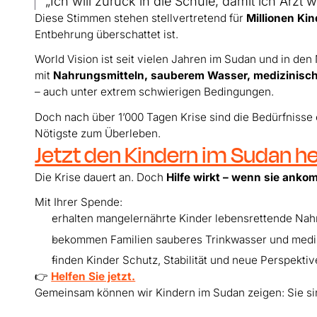
„Ich will zurück in die Schule, damit ich Arzt
Diese Stimmen stehen stellvertretend für
Millionen Kin
Entbehrung überschattet ist.
World Vision ist seit vielen Jahren im Sudan und in de
mit
Nahrungsmitteln, sauberem Wasser, medizinisch
– auch unter extrem schwierigen Bedingungen.
Doch nach über 1’000 Tagen Krise sind die Bedürfnisse 
Nötigste zum Überleben.
Jetzt den Kindern im Sudan he
Die Krise dauert an. Doch
Hilfe wirkt – wenn sie anko
Mit Ihrer Spende:
erhalten mangelernährte Kinder lebensrettende Na
bekommen Familien sauberes Trinkwasser und medi
finden Kinder Schutz, Stabilität und neue Perspekti
👉
Helfen Sie jetzt.
Gemeinsam können wir Kindern im Sudan zeigen: Sie si