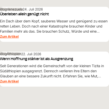
Blog
Venezuela
24. Juli 2026
Überleben allein genügt nicht
Ein Dach über dem Kopf, sauberes Wasser und genügend zu essen
retten Leben. Doch nach einer Katastrophe brauchen Kinder und
Familien mehr als das. Sie brauchen Schutz, Würde und eine
Perspektive. Maribel Prada, Country Manager von World Vision
Zum Artikel
Venezuela, beschreibt, weshalb diese Grundsätze den
Wiederaufbau nach den Erdbeben prägen müssen und warum
Überleben allein nicht genügt.
Blog
Äthiopien
22. Juli 2026
Wenn Hoffnung stärker ist als Ausgrenzung
Seit Generationen wird die Gemeinschaft von der kleinen Tizita in
Südäthiopien ausgegrenzt. Dennoch verlieren ihre Eltern den
Glauben an eine bessere Zukunft nicht. Erfahren Sie, wie Mut,
Zusammenhalt und die Unterstützung von World Vision neue
Zum Artikel
Perspektiven für ihre Kinder schaffen.
Alle Beiträge
HINTERGRUND