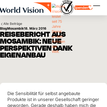
Skip to main content
Spenden
Menü e
Alle Beiträge
Blog
Mosambik
18. März 2016
REISEBERICHT AUS
MOSAMBIK: NEUE
PERSPEKTIVEN DANK
EIGENANBAU
Kinderpatenschaft
Kinderpatenschaft
Vision und Werte
Gönnerschaft
Schwerpunkte
Freie Spende
Partner
Geschenkspende
Einsatzgebiete
Patenschaft für Kinder in Not
Thematische Spende
Wirkung und Erfolge
Mittelverwendung
Testament und Legat
Jahresbericht und Finanzen
Philanthropie
Unternehmenskooperationen
Die Sensibilität für selbst angebaute
Afrika
Produkte ist in unserer Gesellschaft geringer
Asien
Erdbeben Venezuela
Lateinamerika
Hilfe für Ukraine
geworden. Gerade deshalb haben mich die
Naher Osten und Europa