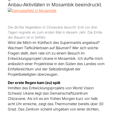
Hilfe für Sudan
Anbau-Aktivitäten in Mosambik beeindruckt.
Hilfe für Afghanistan
Alle Nothilfe-Projekte
Die dichte Vegetation in Chizavane täuscht: Erst vor drei
Tagen regnete es zum ersten Mal in diesem Jahr. Die Ernte
der Bauern ist in Gefahr.
Wird die Milch im Kühlfach des Supermarkts angebaut?
Wachsen Tiefkühlerbsen auf Bäumen? Wer sich solche
Fragen stellt, dem rate ich zu einem Besuch im
Entwicklungsprojekt Ukane in Mosambik. Ich durfte mich
anlässlich einer Projektreise in den Süden des Landes vom
Einfallsreichtum und der Selbständigkeit der
Projektbeteiligten überzeugen.
Der erste Regen kam (zu) spät
Inmitten des Entwicklungsprojekts von World Vision
Schweiz Ukane liegt das Gemeinschaftszentrum
Chizavane. Als ich es am frühen Morgen kurz vor halb
acht Uhr erreiche, zeigt das Thermometer bereits über 30
Grad. Das Zentrum scheint umgeben von einer dichten,