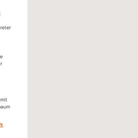
t
reter
ne
r
 mit
mbaum
ft