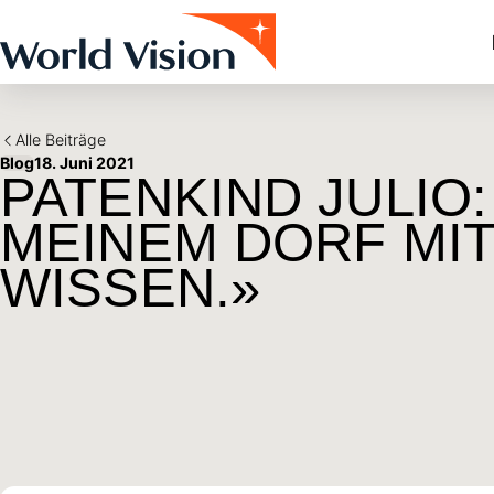
Skip to main content
Alle Beiträge
Blog
18. Juni 2021
PATENKIND JULIO:
MEINEM DORF MI
WISSEN.»