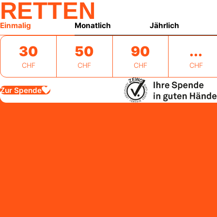
RETTEN
Einmalig
Monatlich
Jährlich
30
50
90
CHF
CHF
CHF
CHF
Zur Spende