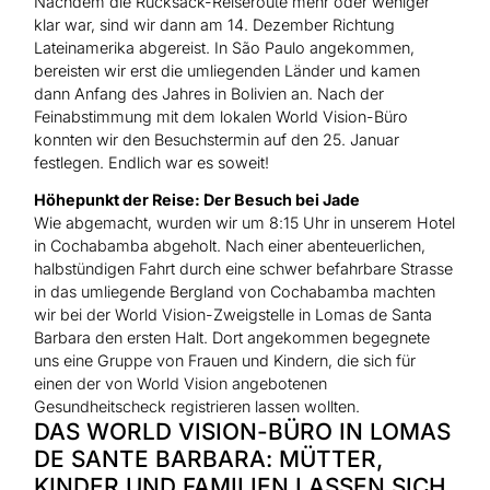
Nachdem die Rucksack-Reiseroute mehr oder weniger
klar war, sind wir dann am 14. Dezember Richtung
Lateinamerika abgereist. In São Paulo angekommen,
bereisten wir erst die umliegenden Länder und kamen
dann Anfang des Jahres in Bolivien an. Nach der
Feinabstimmung mit dem lokalen World Vision-Büro
konnten wir den Besuchstermin auf den 25. Januar
festlegen. Endlich war es soweit!
Höhepunkt der Reise: Der Besuch bei Jade
Wie abgemacht, wurden wir um 8:15 Uhr in unserem Hotel
in Cochabamba abgeholt. Nach einer abenteuerlichen,
halbstündigen Fahrt durch eine schwer befahrbare Strasse
in das umliegende Bergland von Cochabamba machten
wir bei der World Vision-Zweigstelle in Lomas de Santa
Barbara den ersten Halt. Dort angekommen begegnete
uns eine Gruppe von Frauen und Kindern, die sich für
einen der von World Vision angebotenen
Gesundheitscheck registrieren lassen wollten.
DAS WORLD VISION-BÜRO IN LOMAS
DE SANTE BARBARA: MÜTTER,
KINDER UND FAMILIEN LASSEN SICH