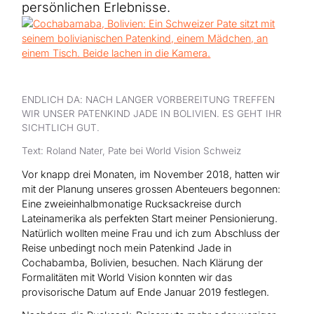
Hilfe für Sudan
persönlichen Erlebnisse.
Hilfe für Afghanistan
Alle Nothilfe-Projekte
ENDLICH DA: NACH LANGER VORBEREITUNG TREFFEN
WIR UNSER PATENKIND JADE IN BOLIVIEN. ES GEHT IHR
SICHTLICH GUT.
Text: Roland Nater, Pate bei World Vision Schweiz
Vor knapp drei Monaten, im November 2018, hatten wir
mit der Planung unseres grossen Abenteuers begonnen:
Eine zweieinhalbmonatige Rucksackreise durch
Lateinamerika als perfekten Start meiner Pensionierung.
Natürlich wollten meine Frau und ich zum Abschluss der
Reise unbedingt noch mein Patenkind Jade in
Cochabamba, Bolivien, besuchen. Nach Klärung der
Formalitäten mit World Vision konnten wir das
provisorische Datum auf Ende Januar 2019 festlegen.