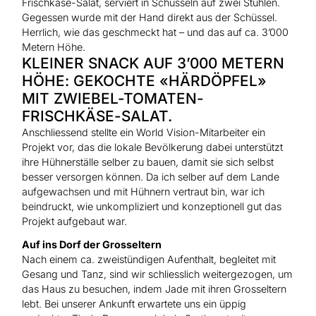
Frischkäse-Salat, serviert in Schüsseln auf zwei Stühlen.
Gegessen wurde mit der Hand direkt aus der Schüssel.
Herrlich, wie das geschmeckt hat – und das auf ca. 3’000
Metern Höhe.
KLEINER SNACK AUF 3’000 METERN
HÖHE: GEKOCHTE «HÄRDÖPFEL»
MIT ZWIEBEL-TOMATEN-
FRISCHKÄSE-SALAT.
Anschliessend stellte ein World Vision-Mitarbeiter ein
Projekt vor, das die lokale Bevölkerung dabei unterstützt
ihre Hühnerställe selber zu bauen, damit sie sich selbst
besser versorgen können. Da ich selber auf dem Lande
aufgewachsen und mit Hühnern vertraut bin, war ich
beindruckt, wie unkompliziert und konzeptionell gut das
Projekt aufgebaut war.
Auf ins Dorf der Grosseltern
Nach einem ca. zweistündigen Aufenthalt, begleitet mit
Gesang und Tanz, sind wir schliesslich weitergezogen, um
das Haus zu besuchen, indem Jade mit ihren Grosseltern
lebt. Bei unserer Ankunft erwartete uns ein üppig