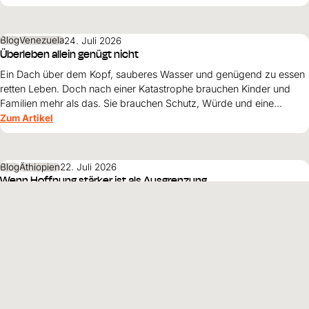
Blog
Venezuela
24. Juli 2026
Überleben allein genügt nicht
Ein Dach über dem Kopf, sauberes Wasser und genügend zu essen
retten Leben. Doch nach einer Katastrophe brauchen Kinder und
Familien mehr als das. Sie brauchen Schutz, Würde und eine
Perspektive. Maribel Prada, Country Manager von World Vision
Zum Artikel
Venezuela, beschreibt, weshalb diese Grundsätze den
Wiederaufbau nach den Erdbeben prägen müssen und warum
Überleben allein nicht genügt.
Blog
Äthiopien
22. Juli 2026
Wenn Hoffnung stärker ist als Ausgrenzung
Seit Generationen wird die Gemeinschaft von der kleinen Tizita in
Südäthiopien ausgegrenzt. Dennoch verlieren ihre Eltern den
Glauben an eine bessere Zukunft nicht. Erfahren Sie, wie Mut,
Zusammenhalt und die Unterstützung von World Vision neue
Zum Artikel
Perspektiven für ihre Kinder schaffen.
Alle Beiträge
HINTERGRUND