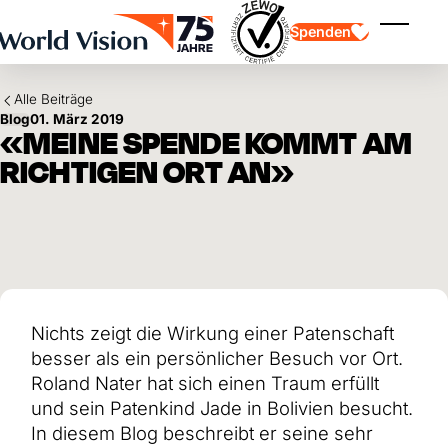
Skip to main content
Spenden
Menü ei
Alle Beiträge
Blog
01. März 2019
«MEINE SPENDE KOMMT AM
RICHTIGEN ORT AN»
Kinderpatenschaft
Kinderpatenschaft
Vision und Werte
Gönnerschaft
Schwerpunkte
Freie Spende
Partner
Geschenkspende
Einsatzgebiete
Patenschaft für Kinder in Not
Thematische Spende
Nichts zeigt die Wirkung einer Patenschaft
Wirkung und Erfolge
Mittelverwendung
Testament und Legat
besser als ein persönlicher Besuch vor Ort.
Jahresbericht und Finanzen
Philanthropie
Unternehmenskooperationen
Roland Nater hat sich einen Traum erfüllt
und sein Patenkind Jade in Bolivien besucht.
Afrika
Asien
Erdbeben Venezuela
In diesem Blog beschreibt er seine sehr
Lateinamerika
Hilfe für Ukraine
Naher Osten und Europa