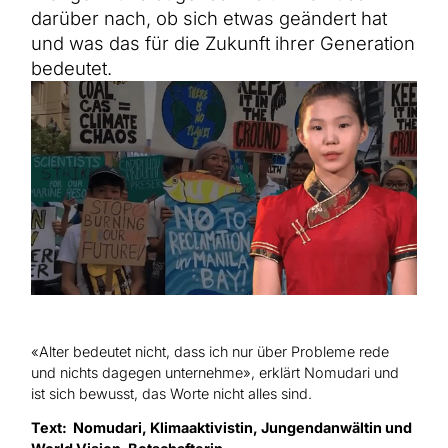
Hilfe für Sudan
darüber nach, ob sich etwas geändert hat
Hilfe für Afghanistan
Alle Nothilfe-Projekte
und was das für die Zukunft ihrer Generation
bedeutet.
«Alter bedeutet nicht, dass ich nur über Probleme rede
und nichts dagegen unternehme», erklärt Nomudari und
ist sich bewusst, das Worte nicht alles sind.
Text: Nomudari, Klimaaktivistin, Jungendanwältin und