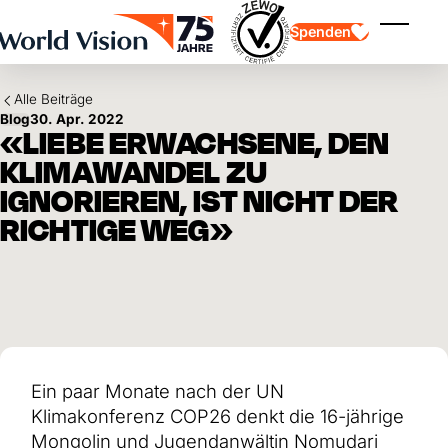
Skip to main content
Spenden
Menü ei
Alle Beiträge
Blog
30. Apr. 2022
«LIEBE ERWACHSENE, DEN
KLIMAWANDEL ZU
IGNORIEREN, IST NICHT DER
RICHTIGE WEG»
Kinderpatenschaft
Kinderpatenschaft
Vision und Werte
Gönnerschaft
Schwerpunkte
Freie Spende
Partner
Geschenkspende
Einsatzgebiete
Patenschaft für Kinder in Not
Thematische Spende
Wirkung und Erfolge
Mittelverwendung
Testament und Legat
Jahresbericht und Finanzen
Philanthropie
Unternehmenskooperationen
Ein paar Monate nach der UN
Afrika
Klimakonferenz COP26 denkt die 16-jährige
Asien
Erdbeben Venezuela
Lateinamerika
Hilfe für Ukraine
Mongolin und Jugendanwältin Nomudari
Naher Osten und Europa