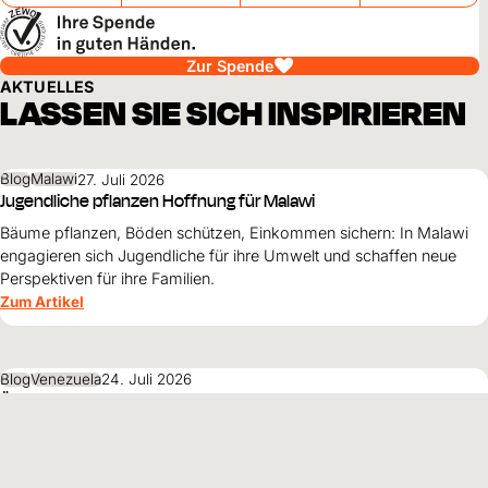
Zur Spende
AKTUELLES
LASSEN SIE SICH INSPIRIEREN
Blog
Malawi
27. Juli 2026
Jugendliche pflanzen Hoffnung für Malawi
Bäume pflanzen, Böden schützen, Einkommen sichern: In Malawi
engagieren sich Jugendliche für ihre Umwelt und schaffen neue
Perspektiven für ihre Familien.
Zum Artikel
Blog
Venezuela
24. Juli 2026
Überleben allein genügt nicht
Ein Dach über dem Kopf, sauberes Wasser und genügend zu essen
retten Leben. Doch nach einer Katastrophe brauchen Kinder und
Familien mehr als das. Sie brauchen Schutz, Würde und eine