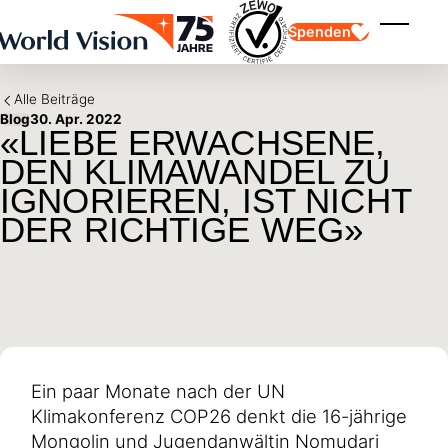
Skip to main content
Spenden
Menü ei
Alle Beiträge
Blog
30. Apr. 2022
«LIEBE ERWACHSENE,
DEN KLIMAWANDEL ZU
IGNORIEREN, IST NICHT
DER RICHTIGE WEG»
Kinderpatenschaft
Kinderpatenschaft
Vision und Werte
Gönnerschaft
Schwerpunkte
Freie Spende
Partner
Geschenkspende
Einsatzgebiete
Patenschaft für Kinder in Not
Thematische Spende
Wirkung und Erfolge
Mittelverwendung
Testament und Legat
Jahresbericht und Finanzen
Philanthropie
Unternehmenskooperationen
Ein paar Monate nach der UN
Afrika
Klimakonferenz COP26 denkt die 16-jährige
Asien
Erdbeben Venezuela
Lateinamerika
Hilfe für Ukraine
Mongolin und Jugendanwältin Nomudari
Naher Osten und Europa