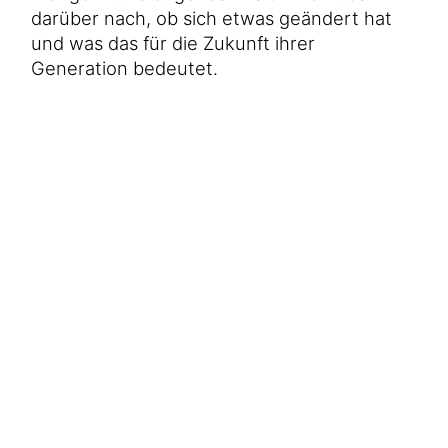
Hilfe für Sudan
darüber nach, ob sich etwas geändert hat
Hilfe für Afghanistan
Alle Nothilfe-Projekte
und was das für die Zukunft ihrer
Generation bedeutet.