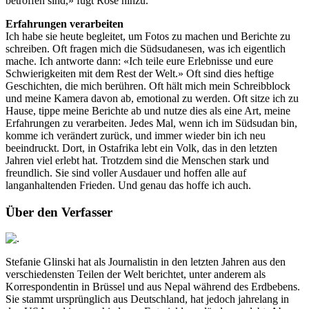
betroffen sind,» fügt Rose hinzu.
Erfahrungen verarbeiten
Ich habe sie heute begleitet, um Fotos zu machen und Berichte zu
schreiben. Oft fragen mich die Südsudanesen, was ich eigentlich
mache. Ich antworte dann: «Ich teile eure Erlebnisse und eure
Schwierigkeiten mit dem Rest der Welt.» Oft sind dies heftige
Geschichten, die mich berühren. Oft hält mich mein Schreibblock
und meine Kamera davon ab, emotional zu werden. Oft sitze ich zu
Hause, tippe meine Berichte ab und nutze dies als eine Art, meine
Erfahrungen zu verarbeiten. Jedes Mal, wenn ich im Südsudan bin,
komme ich verändert zurück, und immer wieder bin ich neu
beeindruckt. Dort, in Ostafrika lebt ein Volk, das in den letzten
Jahren viel erlebt hat. Trotzdem sind die Menschen stark und
freundlich. Sie sind voller Ausdauer und hoffen alle auf
langanhaltenden Frieden. Und genau das hoffe ich auch.
Über den Verfasser
Stefanie Glinski hat als Journalistin in den letzten Jahren aus den
verschiedensten Teilen der Welt berichtet, unter anderem als
Korrespondentin in Brüssel und aus Nepal während des Erdbebens.
Sie stammt ursprünglich aus Deutschland, hat jedoch jahrelang in