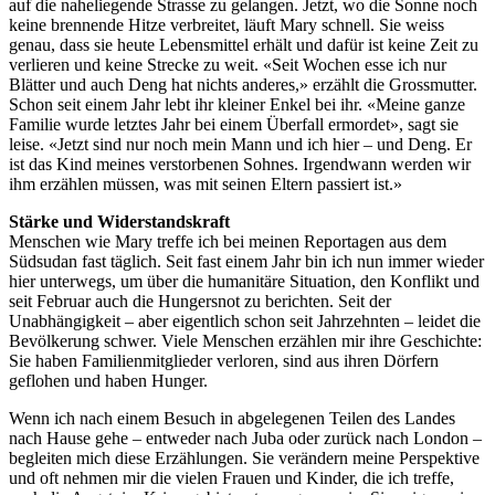
auf die naheliegende Strasse zu gelangen. Jetzt, wo die Sonne noch
keine brennende Hitze verbreitet, läuft Mary schnell. Sie weiss
genau, dass sie heute Lebensmittel erhält und dafür ist keine Zeit zu
verlieren und keine Strecke zu weit. «Seit Wochen esse ich nur
Blätter und auch Deng hat nichts anderes,» erzählt die Grossmutter.
Schon seit einem Jahr lebt ihr kleiner Enkel bei ihr. «Meine ganze
Familie wurde letztes Jahr bei einem Überfall ermordet», sagt sie
leise. «Jetzt sind nur noch mein Mann und ich hier – und Deng. Er
ist das Kind meines verstorbenen Sohnes. Irgendwann werden wir
ihm erzählen müssen, was mit seinen Eltern passiert ist.»
Stärke und Widerstandskraft
Menschen wie Mary treffe ich bei meinen Reportagen aus dem
Südsudan fast täglich. Seit fast einem Jahr bin ich nun immer wieder
hier unterwegs, um über die humanitäre Situation, den Konflikt und
seit Februar auch die Hungersnot zu berichten. Seit der
Unabhängigkeit – aber eigentlich schon seit Jahrzehnten – leidet die
Bevölkerung schwer. Viele Menschen erzählen mir ihre Geschichte:
Sie haben Familienmitglieder verloren, sind aus ihren Dörfern
geflohen und haben Hunger.
Wenn ich nach einem Besuch in abgelegenen Teilen des Landes
nach Hause gehe – entweder nach Juba oder zurück nach London –
begleiten mich diese Erzählungen. Sie verändern meine Perspektive
und oft nehmen mir die vielen Frauen und Kinder, die ich treffe,