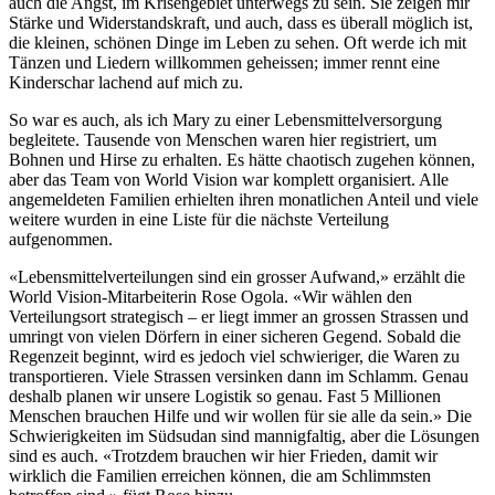
auch die Angst, im Krisengebiet unterwegs zu sein. Sie zeigen mir
Stärke und Widerstandskraft, und auch, dass es überall möglich ist,
die kleinen, schönen Dinge im Leben zu sehen. Oft werde ich mit
Tänzen und Liedern willkommen geheissen; immer rennt eine
Kinderschar lachend auf mich zu.
So war es auch, als ich Mary zu einer Lebensmittelversorgung
begleitete. Tausende von Menschen waren hier registriert, um
Bohnen und Hirse zu erhalten. Es hätte chaotisch zugehen können,
aber das Team von World Vision war komplett organisiert. Alle
angemeldeten Familien erhielten ihren monatlichen Anteil und viele
weitere wurden in eine Liste für die nächste Verteilung
aufgenommen.
«Lebensmittelverteilungen sind ein grosser Aufwand,» erzählt die
World Vision-Mitarbeiterin Rose Ogola. «Wir wählen den
Verteilungsort strategisch – er liegt immer an grossen Strassen und
umringt von vielen Dörfern in einer sicheren Gegend. Sobald die
Regenzeit beginnt, wird es jedoch viel schwieriger, die Waren zu
transportieren. Viele Strassen versinken dann im Schlamm. Genau
deshalb planen wir unsere Logistik so genau. Fast 5 Millionen
Menschen brauchen Hilfe und wir wollen für sie alle da sein.» Die
Schwierigkeiten im Südsudan sind mannigfaltig, aber die Lösungen
sind es auch. «Trotzdem brauchen wir hier Frieden, damit wir
wirklich die Familien erreichen können, die am Schlimmsten